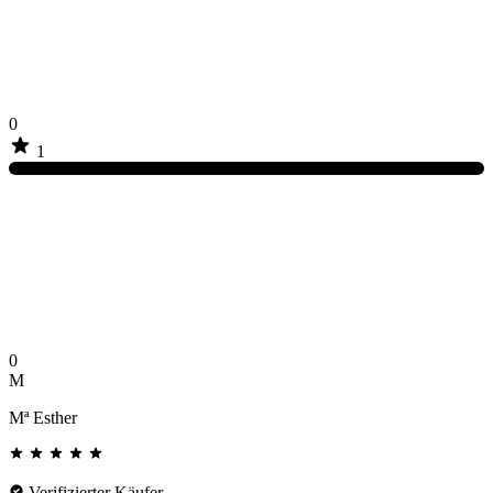
0
1
0
M
Mª Esther
Verifizierter Käufer