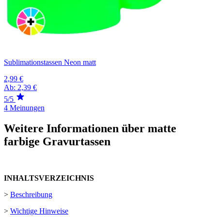
Sublimationstassen Neon matt
2,99 €
Ab:
2,39 €
5/5
4 Meinungen
Weitere Informationen über matte
farbige Gravurtassen
INHALTSVERZEICHNIS
>
Beschreibung
>
Wichtige Hinweise