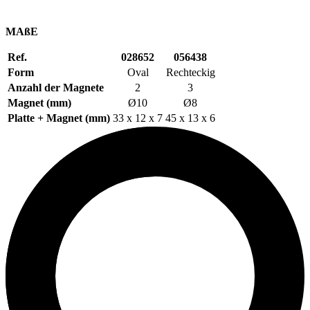
MAßE
Ref.
028652
056438
Form
Oval
Rechteckig
Anzahl der Magnete
2
3
Magnet (mm)
Ø10
Ø8
Platte + Magnet (mm)
33 x 12 x 7
45 x 13 x 6