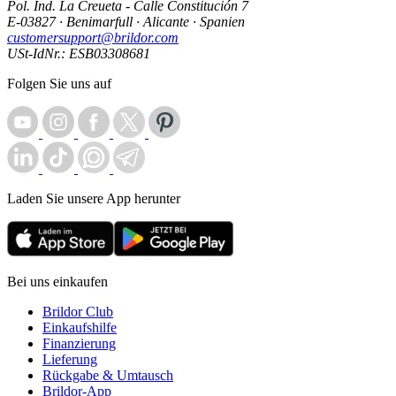
Pol. Ind. La Creueta - Calle Constitución 7
E-03827 · Benimarfull · Alicante · Spanien
customersupport@brildor.com
USt-IdNr.: ESB03308681
Folgen Sie uns auf
Laden Sie unsere App herunter
Bei uns einkaufen
Brildor Club
Einkaufshilfe
Finanzierung
Lieferung
Rückgabe & Umtausch
Brildor-App