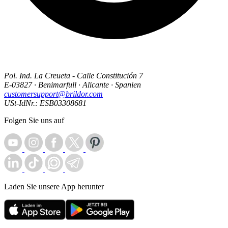
Pol. Ind. La Creueta - Calle Constitución 7
E-03827 · Benimarfull · Alicante · Spanien
customersupport@brildor.com
USt-IdNr.: ESB03308681
Folgen Sie uns auf
Laden Sie unsere App herunter