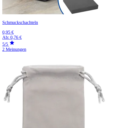
Schmuckschachteln
0,95 €
Ab:
0,76 €
5/5
2 Meinungen