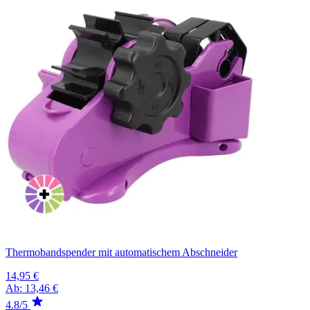
Thermobandspender mit automatischem Abschneider
14,95 €
Ab:
13,46 €
4.8/5