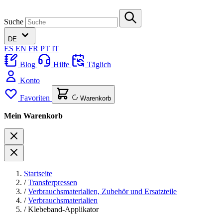
Suche
DE
ES
EN
FR
PT
IT
Blog
Hilfe
Täglich
Konto
Favoriten
Warenkorb
Mein Warenkorb
Startseite
/
Transferpressen
/
Verbrauchsmaterialien, Zubehör und Ersatzteile
/
Verbrauchsmaterialien
/
Klebeband-Applikator