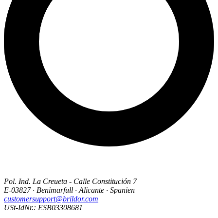
Pol. Ind. La Creueta - Calle Constitución 7
E-03827 · Benimarfull · Alicante · Spanien
customersupport@brildor.com
USt-IdNr.: ESB03308681