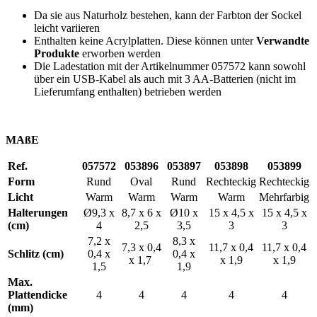
Da sie aus Naturholz bestehen, kann der Farbton der Sockel
leicht variieren
Enthalten keine Acrylplatten. Diese können unter
Verwandte
Produkte
erworben werden
Die Ladestation mit der Artikelnummer 057572 kann sowohl
über ein USB-Kabel als auch mit 3 AA-Batterien (nicht im
Lieferumfang enthalten) betrieben werden
MAßE
Ref.
057572
053896
053897
053898
053899
Form
Rund
Oval
Rund
Rechteckig
Rechteckig
Licht
Warm
Warm
Warm
Warm
Mehrfarbig
Halterungen
Ø9,3 x
8,7 x 6 x
Ø10 x
15 x 4,5 x
15 x 4,5 x
(cm)
4
2,5
3,5
3
3
7,2 x
8,3 x
7,3 x 0,4
11,7 x 0,4
11,7 x 0,4
Schlitz (cm)
0,4 x
0,4 x
x 1,7
x 1,9
x 1,9
1,5
1,9
Max.
Plattendicke
4
4
4
4
4
(mm)