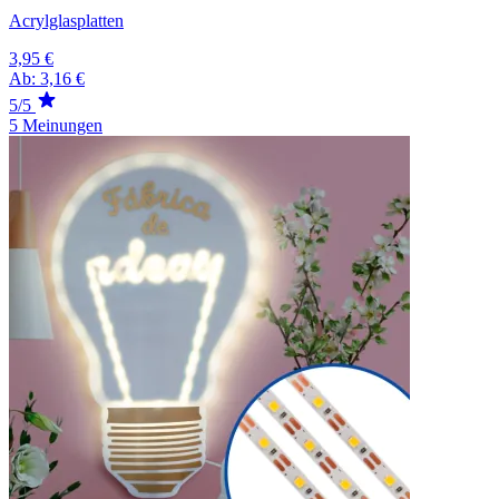
Acrylglasplatten
3,95 €
Ab:
3,16 €
5/5
5 Meinungen