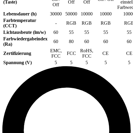
(Taste)
Off
Off
einstel
Off
Farbwec
Lebensdauer (h)
30000
50000
10000
10000
1000
Farbtemperatur
-
RGB
RGB
RGB
RG
(CCT)
Lichtausbeute (lm/w)
60
55
55
55
55
Farbwiedergabeindex
60
80
60
60
60
(Ra)
EMC,
RoHS,
Zertifizierung
FCC
CE
CE
FCC
FCC
Spannung (V)
5
5
5
5
5