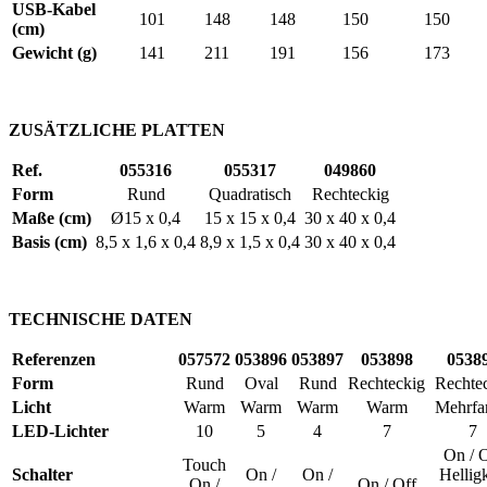
USB-Kabel
101
148
148
150
150
(cm)
Gewicht (g)
141
211
191
156
173
ZUSÄTZLICHE PLATTEN
Ref.
055316
055317
049860
Form
Rund
Quadratisch
Rechteckig
Maße (cm)
Ø15 x 0,4
15 x 15 x 0,4
30 x 40 x 0,4
Basis (cm)
8,5 x 1,6 x 0,4
8,9 x 1,5 x 0,4
30 x 40 x 0,4
TECHNISCHE DATEN
Referenzen
057572
053896
053897
053898
0538
Form
Rund
Oval
Rund
Rechteckig
Rechte
Licht
Warm
Warm
Warm
Warm
Mehrfa
LED-Lichter
10
5
4
7
7
On / 
Touch
Schalter
On /
On /
Helligk
On /
On / Off