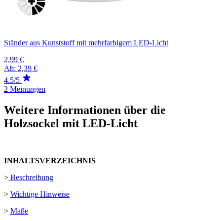
Ständer aus Kunststoff mit mehrfarbigem LED-Licht
2,99 €
Ab:
2,39 €
4.5/5
2 Meinungen
Weitere Informationen über die
Holzsockel mit LED-Licht
INHALTSVERZEICHNIS
>
Beschreibung
>
Wichtige Hinweise
>
Maße