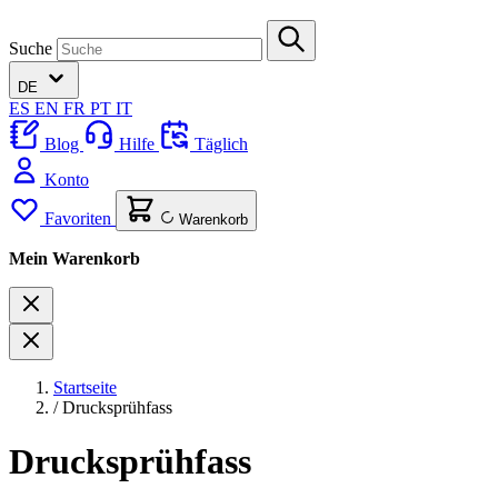
Suche
DE
ES
EN
FR
PT
IT
Blog
Hilfe
Täglich
Konto
Favoriten
Warenkorb
Mein Warenkorb
Startseite
/
Drucksprühfass
Drucksprühfass