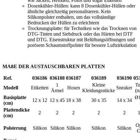
wie Jacken, Hemden, Polos und sogar Etiketten
Dosenkühler-Hüllen: kann 8 Dosenkühler-Hüllen oder
ähnliche gleichzeitig personalisieren. Kein
Silikonpolster enthalten, um das vollständige
Bedrucken der Hüllen zu erleichtern
Trocknungsplatte: für Techniken wie das Trocknen von
DTG-Tinten und Siebdruck oder das Härten bei DTF
und DTG. Eisenstruktur mit Belüftungsöffnungen und
porösem Schaumstoffpolster für bessere Luftzirkulation
MAßE DER AUSTAUSCHBAREN PLATTEN
Ref.
036186
036188
036187
036189
036190
05
1
Kleine
Te
Modell
Etiketten
Hosen
Sneaker
Ärmel
Kleidungsstücke
(r
Basisplatte
Ø1
12 x 12
12 x 45
18 x 38
30 x 35
14 x 34
(cm)
Plattendicke
2
2
2
2
2
1
(cm)
O
Polsterung
Silikon
Silikon
Silikon
Silikon
Silikon
C