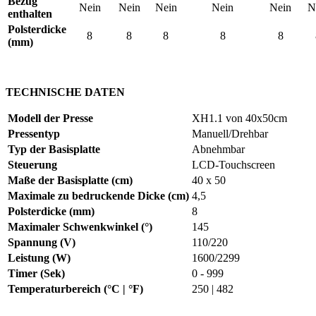
Bezug
Nein
Nein
Nein
Nein
Nein
N
enthalten
Polsterdicke
8
8
8
8
8
(mm)
TECHNISCHE DATEN
Modell der Presse
XH1.1 von
40x50cm
Pressentyp
Manuell/Drehbar
Typ der Basisplatte
Abnehmbar
Steuerung
LCD-Touchscreen
Maße der Basisplatte (cm)
40 x 50
Maximale zu bedruckende Dicke (cm)
4,5
Polsterdicke (mm)
8
Maximaler Schwenkwinkel (°)
145
Spannung (V)
110/220
Leistung (W)
1600/2299
Timer (Sek)
0 - 999
Temperaturbereich (°C | °F)
250 | 482