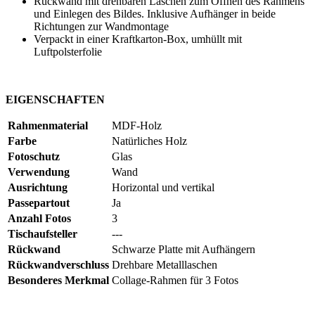
Rückwand mit drehbaren Laschen zum Öffnen des Rahmens
und Einlegen des Bildes. Inklusive Aufhänger in beide
Richtungen zur Wandmontage
Verpackt in einer Kraftkarton-Box, umhüllt mit
Luftpolsterfolie
EIGENSCHAFTEN
Rahmenmaterial
MDF-Holz
Farbe
Natürliches Holz
Fotoschutz
Glas
Verwendung
Wand
Ausrichtung
Horizontal und vertikal
Passepartout
Ja
Anzahl Fotos
3
Tischaufsteller
---
Rückwand
Schwarze Platte mit Aufhängern
Rückwandverschluss
Drehbare Metalllaschen
Besonderes Merkmal
Collage-Rahmen für 3 Fotos