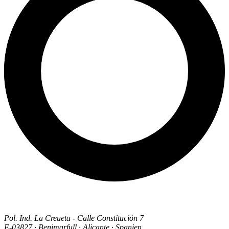
Pol. Ind. La Creueta - Calle Constitución 7
E-03827 · Benimarfull · Alicante · Spanien