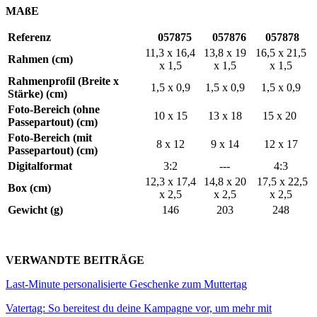
MAßE
Referenz
057875
057876
057878
11,3 x 16,4
13,8 x 19
16,5 x 21,5
Rahmen (cm)
x 1,5
x 1,5
x 1,5
Rahmenprofil (Breite x
1,5 x 0,9
1,5 x 0,9
1,5 x 0,9
Stärke) (cm)
Foto-Bereich (ohne
10 x 15
13 x 18
15 x 20
Passepartout) (cm)
Foto-Bereich (mit
8 x 12
9 x 14
12 x 17
Passepartout) (cm)
Digitalformat
3:2
---
4:3
12,3 x 17,4
14,8 x 20
17,5 x 22,5
Box (cm)
x 2,5
x 2,5
x 2,5
Gewicht (g)
146
203
248
VERWANDTE BEITRÄGE
Last-Minute personalisierte Geschenke zum Muttertag
Vatertag: So bereitest du deine Kampagne vor, um mehr mit