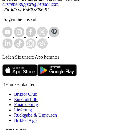
customersupport@brildor.com
USt-IdNr.: ESB03308681
Folgen Sie uns auf
Laden Sie unsere App herunter
Bei uns einkaufen
Brildor Club
Einkaufshilfe
Finanzierung
Lieferung
Rückgabe & Umtausch
Brildor-App