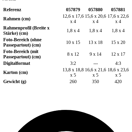
Referenz
057879
057880
057881
12,6 x 17,6
15,6 x 20,6
17,6 x 22,6
Rahmen (cm)
x 4
x 4
x 4
Rahmenprofil (Breite x
1,8 x 4
1,8 x 4
1,8 x 4
Stärke) (cm)
Foto-Bereich (ohne
10 x 15
13 x 18
15 x 20
Passepartout) (cm)
Foto-Bereich (mit
8 x 12
9 x 14
12 x 17
Passepartout) (cm)
Digitalformat
3:2
---
4:3
13,8 x 18,8
16,6 x 21,6
18,6 x 23,6
Karton (cm)
x 5
x 5
x 5
Gewicht (g)
260
350
420