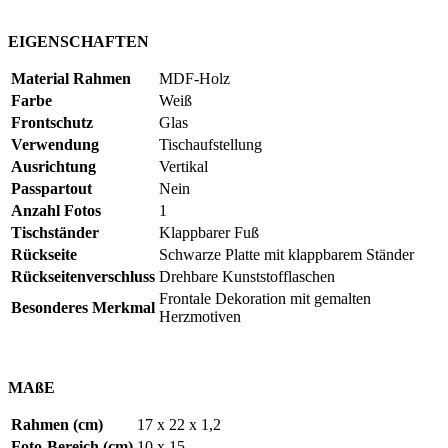
EIGENSCHAFTEN
Material Rahmen
MDF-Holz
Farbe
Weiß
Frontschutz
Glas
Verwendung
Tischaufstellung
Ausrichtung
Vertikal
Passpartout
Nein
Anzahl Fotos
1
Tischständer
Klappbarer Fuß
Rückseite
Schwarze Platte mit klappbarem Ständer
Rückseitenverschluss
Drehbare Kunststofflaschen
Frontale Dekoration mit gemalten
Besonderes Merkmal
Herzmotiven
MAßE
Rahmen (cm)
17 x 22 x 1,2
Foto-Bereich (cm)
10 x 15