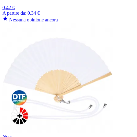
0,42 €
A partire da:
0,34 €
Nessuna opinione ancora
New