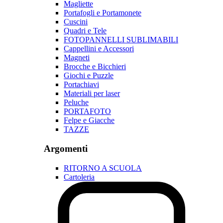
Magliette
Portafogli e Portamonete
Cuscini
Quadri e Tele
FOTOPANNELLI SUBLIMABILI
Cappellini e Accessori
Magneti
Brocche e Bicchieri
Giochi e Puzzle
Portachiavi
Materiali per laser
Peluche
PORTAFOTO
Felpe e Giacche
TAZZE
Argomenti
RITORNO A SCUOLA
Cartoleria