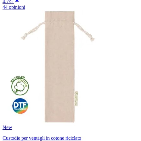
4.7/5
44 opinioni
New
Custodie per ventagli in cotone riciclato