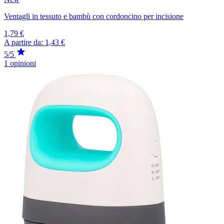
Ventagli in tessuto e bambù con cordoncino per incisione
1,79 €
A partire da:
1,43 €
5/5
1 opinioni