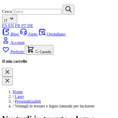
Cerca
IT
ES
EN
FR
PT
DE
Blog
Aiuto
Quotidiano
Account
Preferiti
Carrello
Il mio carrello
Home
/
Laser
/
Personalizzabili
/
Ventagli in tessuto e legno naturale per incisione