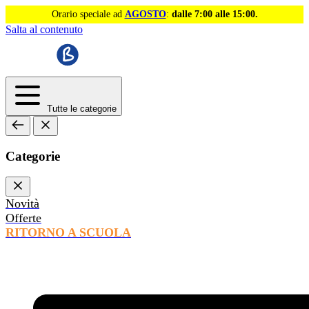
Orario speciale ad
AGOSTO
:
dalle 7:00 alle 15:00.
Salta al contenuto
Tutte le categorie
Categorie
Novità
Offerte
RITORNO A SCUOLA