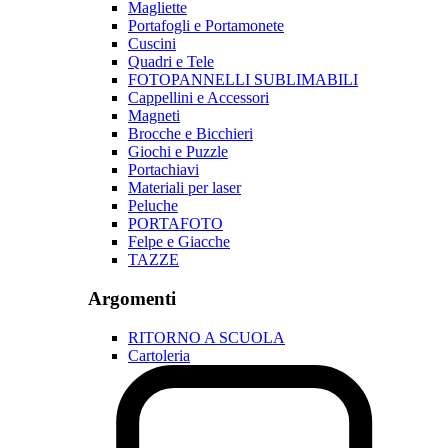
Magliette
Portafogli e Portamonete
Cuscini
Quadri e Tele
FOTOPANNELLI SUBLIMABILI
Cappellini e Accessori
Magneti
Brocche e Bicchieri
Giochi e Puzzle
Portachiavi
Materiali per laser
Peluche
PORTAFOTO
Felpe e Giacche
TAZZE
Argomenti
RITORNO A SCUOLA
Cartoleria