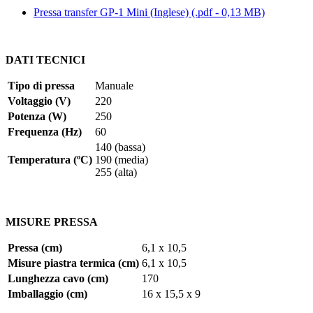
Pressa transfer GP-1 Mini (Inglese) (.pdf - 0,13 MB)
DATI TECNICI
Tipo di pressa
Manuale
Voltaggio (V)
220
Potenza (W)
250
Frequenza (Hz)
60
140
(bassa)
Temperatura (ºC)
190
(media)
255
(alta)
MISURE PRESSA
Pressa (cm)
6,1 x 10,5
Misure piastra termica (cm)
6,1 x 10,5
Lunghezza cavo (cm)
170
Imballaggio (cm)
16 x 15,5 x 9