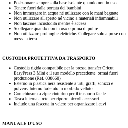
Posizionare sempre sulla base isolante quando non in uso
Tenere fuori dalla portata dei bambini
Non immergere in acqua né utilizzare con le mani bagnate
Non utilizzare all'aperto né vicino a materiali infiammabili
Non lasciare incustodita mentre è accesa
Scollegare quando non in uso o prima di pulire
Non utilizzare prolunghe elettriche. Collegare solo a prese con
messa a terra
CUSTODIA PROTETTIVA DA TRASPORTO
Custodia rigida compatibile per la pressa transfer Cricut
EasyPress 3 Mini e il suo modello precedente, ormai
fuori
produzione
(Ref. 038668)
Esterno in plastica nera resistente a urti, graffi, schizzi e
polvere. Interno foderato in morbido velluto
Con chiusura a zip e cinturino per il trasporto facile
Tasca interna a rete per riporre piccoli accessori
Include una fascetta in velcro per organizzare i cavi
MANUALE D'USO