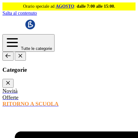
Orario speciale ad
AGOSTO
:
dalle 7:00 alle 15:00.
Salta al contenuto
Tutte le categorie
Categorie
Novità
Offerte
RITORNO A SCUOLA