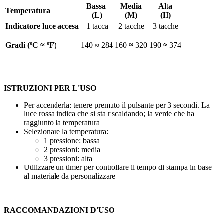
Bassa
Media
Alta
Temperatura
(L)
(M)
(H)
Indicatore luce accesa
1 tacca
2 tacche
3 tacche
Gradi (ºC ≈ ºF)
140
≈
284
160
≈
320
190
≈
374
ISTRUZIONI PER L'USO
Per accenderla: tenere premuto il pulsante per
3 secondi
. La
luce rossa indica che si sta riscaldando; la verde che ha
raggiunto la temperatura
Selezionare la temperatura:
1 pressione: bassa
2 pressioni: media
3 pressioni: alta
Utilizzare un timer per controllare il tempo di stampa in base
al materiale da personalizzare
RACCOMANDAZIONI D'USO