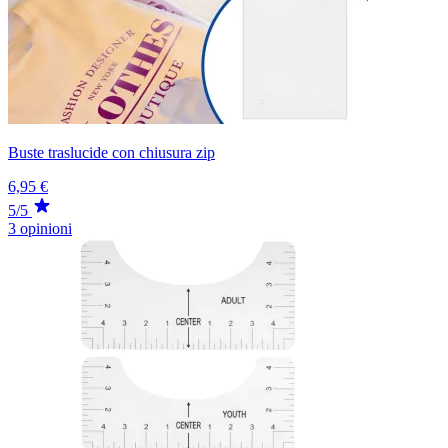
Buste traslucide con chiusura zip
6,95 €
5/5
3 opinioni