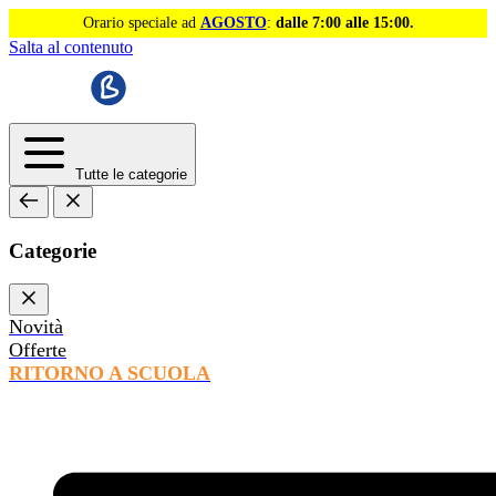
Orario speciale ad
AGOSTO
:
dalle 7:00 alle 15:00.
Salta al contenuto
Tutte le categorie
Categorie
Novità
Offerte
RITORNO A SCUOLA