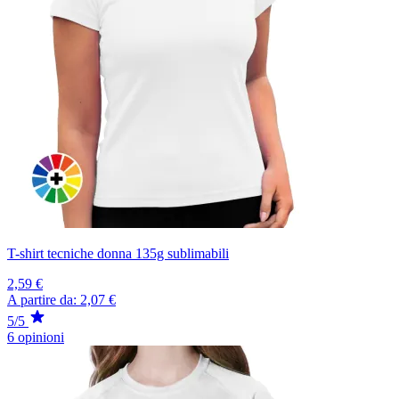
T-shirt tecniche donna 135g sublimabili
2,59 €
A partire da:
2,07 €
5/5
6 opinioni