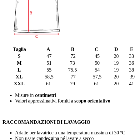
Taglia
A
B
C
D
E
S
47
72
45
20
33
M
51
73
50
19
36
L
55
75,5
54
19
38
XL
58,5
77
57,5
20
39
XXL
61
79
61
20
41
Misure in
centimetri
Valori approssimativi forniti a
scopo orientativo
RACCOMANDAZIONI DI LAVAGGIO
Adatte per lavatrice a una temperatura massima di
30 ºC
Non usare candeggina né lavare a secco