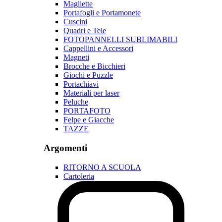
Magliette
Portafogli e Portamonete
Cuscini
Quadri e Tele
FOTOPANNELLI SUBLIMABILI
Cappellini e Accessori
Magneti
Brocche e Bicchieri
Giochi e Puzzle
Portachiavi
Materiali per laser
Peluche
PORTAFOTO
Felpe e Giacche
TAZZE
Argomenti
RITORNO A SCUOLA
Cartoleria