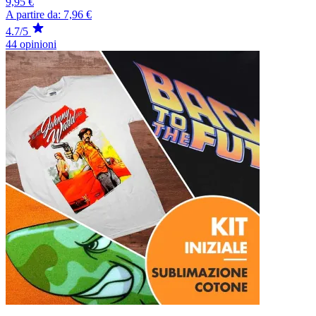
9,95 €
A partire da:
7,96 €
4.7/5
44 opinioni