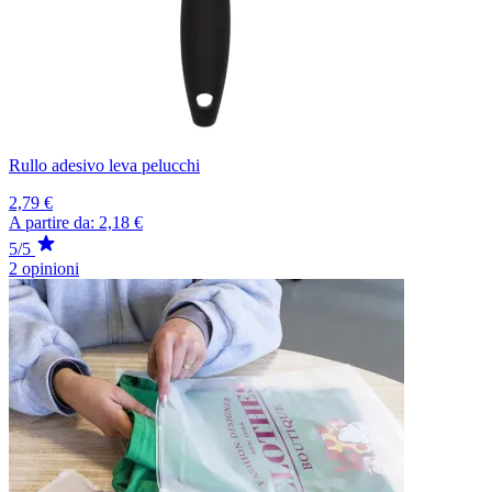
Rullo adesivo leva pelucchi
2,79 €
A partire da:
2,18 €
5/5
2 opinioni