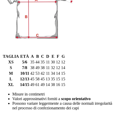
TAGLIA
ETÀ
A
B
C
D
E
F
G
XS
5/6
35
44
35
11
30
12
12
S
7/8
38
49
38
11
32
12
14
M
10/11
42
53
42
11
34
14
15
L
12/13
45
58
45
13
35
15
15
XL
14/15
49
61
49
14
38
16
15
Misure in centimetri
Valori approssimativi forniti a
scopo orientativo
Possono variare leggermente a causa delle normali irregolarità
nel processo di confezionamento dei capi