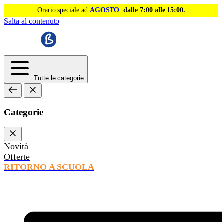
Orario speciale ad
AGOSTO
:
dalle 7:00 alle 15:00.
Salta al contenuto
Tutte le categorie
Categorie
Novità
Offerte
RITORNO A SCUOLA