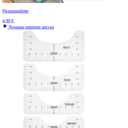
Piegamagliette
4,99 €
Nessuna opinione ancora