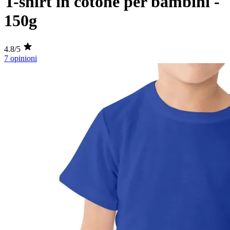
T-shirt in cotone per bambini -
150g
4.8/5
7 opinioni