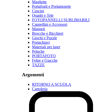
Magliette
Portafogli e Portamonete
Cuscini
Quadri e Tele
FOTOPANNELLI SUBLIMABILI
Cappellini e Accessori
Magneti
Brocche e Bicchieri
Giochi e Puzzle
Portachiavi
Materiali per laser
Peluche
PORTAFOTO
Felpe e Giacche
TAZZE
Argomenti
RITORNO A SCUOLA
Cartoleria