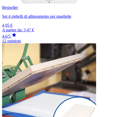
Bestseller
Set 4 righelli di allineamento per magliette
4,95 €
A partire da:
3,47 €
4.6/5
12 opinioni