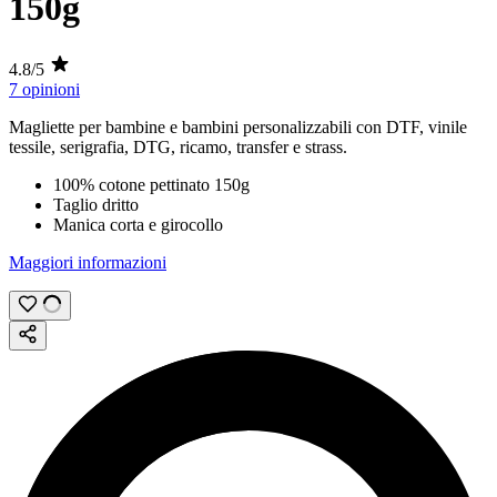
150g
4.8/5
7 opinioni
Magliette per bambine e bambini personalizzabili con
DTF
,
vinile
tessile
,
serigrafia
,
DTG
,
ricamo
,
transfer
e
strass
.
100% cotone pettinato
150g
Taglio dritto
Manica corta e girocollo
Maggiori informazioni