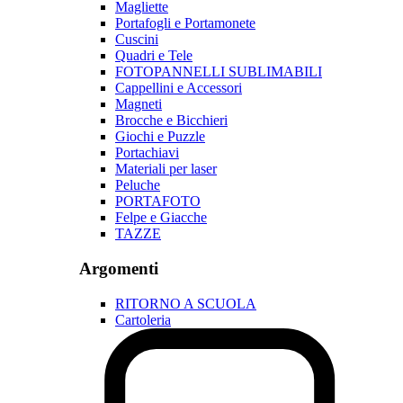
Magliette
Portafogli e Portamonete
Cuscini
Quadri e Tele
FOTOPANNELLI SUBLIMABILI
Cappellini e Accessori
Magneti
Brocche e Bicchieri
Giochi e Puzzle
Portachiavi
Materiali per laser
Peluche
PORTAFOTO
Felpe e Giacche
TAZZE
Argomenti
RITORNO A SCUOLA
Cartoleria