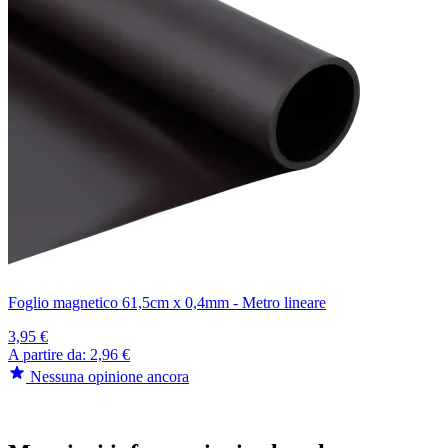
Foglio magnetico 61,5cm x 0,4mm - Metro lineare
3,95 €
A partire da:
2,96 €
Nessuna opinione ancora