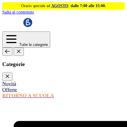
Orario speciale ad
AGOSTO
:
dalle 7:00 alle 15:00.
Salta al contenuto
Tutte le categorie
Categorie
Novità
Offerte
RITORNO A SCUOLA