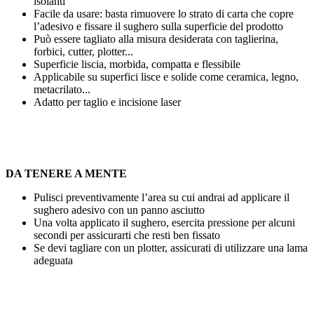
isolanti
Facile da usare: basta rimuovere lo strato di carta che copre
l’adesivo e fissare il sughero sulla superficie del prodotto
Può essere tagliato alla misura desiderata con taglierina,
forbici, cutter, plotter...
Superficie liscia, morbida, compatta e flessibile
Applicabile su superfici lisce e solide come ceramica, legno,
metacrilato...
Adatto per
taglio
e
incisione laser
DA TENERE A MENTE
Pulisci preventivamente l’area su cui andrai ad applicare il
sughero adesivo con un panno asciutto
Una volta applicato il sughero, esercita pressione per alcuni
secondi per assicurarti che resti ben fissato
Se devi tagliare con un plotter, assicurati di utilizzare una lama
adeguata