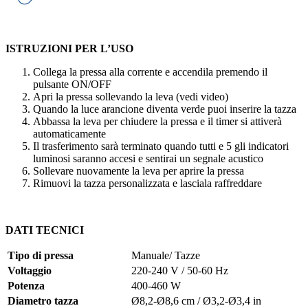
ISTRUZIONI PER L’USO
Collega la pressa alla corrente e accendila premendo il
pulsante ON/OFF
Apri la pressa sollevando la leva (vedi video)
Quando la luce arancione diventa verde puoi inserire la tazza
Abbassa la leva per chiudere la pressa e il timer si attiverà
automaticamente
Il trasferimento sarà terminato quando tutti e 5 gli indicatori
luminosi saranno accesi e sentirai un segnale acustico
Sollevare nuovamente la leva per aprire la pressa
Rimuovi la tazza personalizzata e lasciala raffreddare
DATI TECNICI
Tipo di pressa
Manuale/ Tazze
Voltaggio
220-240 V
/
50-60 Hz
Potenza
400-460 W
Diametro tazza
Ø8,2-Ø8,6 cm
/
Ø3,2-Ø3,4 in