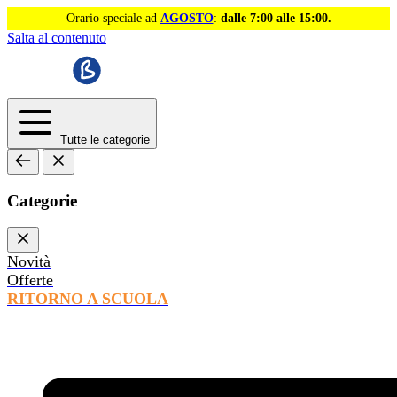
Orario speciale ad
AGOSTO
:
dalle 7:00 alle 15:00.
Salta al contenuto
Tutte le categorie
Categorie
Novità
Offerte
RITORNO A SCUOLA