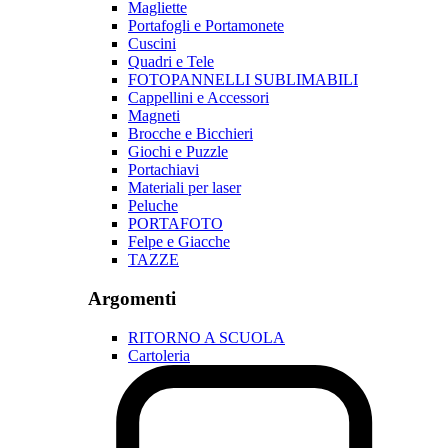
Magliette
Portafogli e Portamonete
Cuscini
Quadri e Tele
FOTOPANNELLI SUBLIMABILI
Cappellini e Accessori
Magneti
Brocche e Bicchieri
Giochi e Puzzle
Portachiavi
Materiali per laser
Peluche
PORTAFOTO
Felpe e Giacche
TAZZE
Argomenti
RITORNO A SCUOLA
Cartoleria