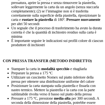
pressatura, aprire la pressa e senza rimuovere la piastrella,
sollevare leggermente la carta da un angolo (senza staccarla
completamente); (2) se l’immagine non si è trasferita
correttamente sulla superficie della piastrella, riposizionare la
carta e
ruotare la piastrella
di
180º
.
Pressare nuovamente
per altri
50 secondi
Un segnale che il processo di trasferimento ha avuto la durata
corretta è che la quantità di inchiostro residuo sulla carta è
minima
È importante seguire le indicazioni sui profili colore di ciascun
produttore di inchiostri
CON PRESSA TRANSFER (METODO INDIRETTO)
Stampare la carta in
modalità specchio
e ritagliarla
Preparare la pressa a
175 ºC
Utilizzare un cuscinetto Nomex sul piatto inferiore della
pressa per ottenere una distribuzione uniforme del calore
Posizionare la carta stampata sulla piastrella e fissarla con
nastro termico. Mettere la piastrella e la carta con la parte
sublimabile rivolta verso il basso sul piatto della pressa
Pressare a
175 ºC
, pressione
media-alta
per
300
secondi
. A
seconda della dimensione della piastrella, potrebbe essere