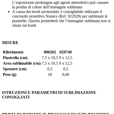
L’esposizione prolungata agli agenti atmosferici può causare
la perdita di colore dell’immagine sublimata
A causa dei bordi arrotondati, è consigliabile utilizzare il
cuscinetto protettivo Nomex (Ref. 922929) per sublimare le
piastrelle. Questo permetterà che l’immagine sublimata non si
sfumi sui bordi
MISURE
Riferimento
000202
029749
Piastrella (cm)
7,5 x 10,5
9 x 12,5
Area sublimabile (cm)
7,5 x 10,5
9 x 12,5
Spessore (cm)
0,5
0,5
Peso (g)
18
0,06
ISTRUZIONI E PARAMETRI DI SUBLIMAZIONE
CONSIGLIATI