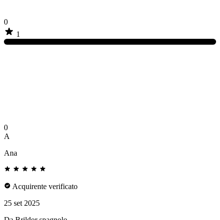
0
1
0
A
Ana
Acquirente verificato
25 set 2025
Da Brildor spagnolo