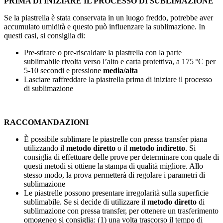
PRIMA DI INIZIARE IL PROCESSO DI SUBLIMAZIONE
Se la piastrella è stata conservata in un luogo freddo, potrebbe aver
accumulato umidità e questo può influenzare la sublimazione. In
questi casi, si consiglia di:
Pre-stirare o pre-riscaldare la piastrella con la parte
sublimabile rivolta verso l’alto e carta protettiva, a
175 ºC
per
5-10 secondi
e pressione
media/alta
Lasciare raffreddare la piastrella prima di iniziare il processo
di sublimazione
RACCOMANDAZIONI
È possibile sublimare le piastrelle con pressa transfer piana
utilizzando il
metodo diretto
o il
metodo indiretto
. Si
consiglia di effettuare delle prove per determinare con quale di
questi metodi si ottiene la stampa di qualità migliore. Allo
stesso modo, la prova permetterà di regolare i parametri di
sublimazione
Le piastrelle possono presentare irregolarità sulla superficie
sublimabile. Se si decide di utilizzare il
metodo diretto
di
sublimazione con pressa transfer, per ottenere un trasferimento
omogeneo si consiglia: (1) una volta trascorso il tempo di