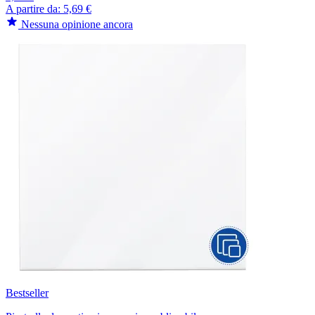
A partire da:
5,69 €
Nessuna opinione ancora
Bestseller