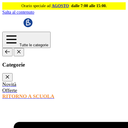
Orario speciale ad
AGOSTO
:
dalle 7:00 alle 15:00.
Salta al contenuto
Tutte le categorie
Categorie
Novità
Offerte
RITORNO A SCUOLA