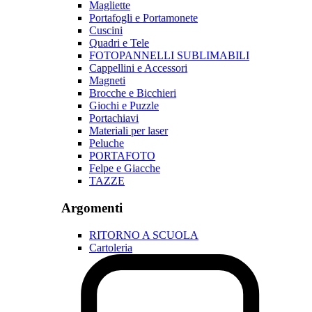
Magliette
Portafogli e Portamonete
Cuscini
Quadri e Tele
FOTOPANNELLI SUBLIMABILI
Cappellini e Accessori
Magneti
Brocche e Bicchieri
Giochi e Puzzle
Portachiavi
Materiali per laser
Peluche
PORTAFOTO
Felpe e Giacche
TAZZE
Argomenti
RITORNO A SCUOLA
Cartoleria