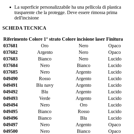
La superficie personalizzabile ha una pellicola di plastica
trasparente che la protegge. Deve essere rimossa prima
dell'incisione
SCHEDA TECNICA
Riferimento
Colore 1° strato
Colore incisione laser
Finitura
037681
Oro
Nero
Opaco
037682
Argento
Nero
Opaco
037683
Bianco
Nero
Lucido
037684
Nero
Bianco
Lucido
037685
Nero
Argento
Lucido
049490
Rosso
Argento
Lucido
049491
Blu navy
Argento
Lucido
049492
Blu
Argento
Lucido
049493
Verde
Argento
Lucido
049494
Nero
Oro
Lucido
049495
Bianco
Rosso
Lucido
049496
Bianco
Blu
Lucido
049497
Nero
Argento
Opaco
049500
Nero
Bianco
Opaco