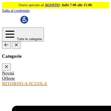
Orario speciale ad
AGOSTO
:
dalle 7:00 alle 15:00.
Salta al contenuto
Tutte le categorie
Categorie
Novità
Offerte
RITORNO A SCUOLA