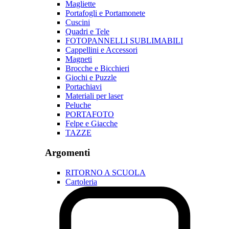
Magliette
Portafogli e Portamonete
Cuscini
Quadri e Tele
FOTOPANNELLI SUBLIMABILI
Cappellini e Accessori
Magneti
Brocche e Bicchieri
Giochi e Puzzle
Portachiavi
Materiali per laser
Peluche
PORTAFOTO
Felpe e Giacche
TAZZE
Argomenti
RITORNO A SCUOLA
Cartoleria