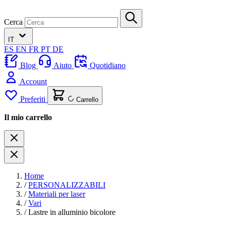
Cerca
IT
ES
EN
FR
PT
DE
Blog
Aiuto
Quotidiano
Account
Preferiti
Carrello
Il mio carrello
Home
/
PERSONALIZZABILI
/
Materiali per laser
/
Vari
/
Lastre in alluminio bicolore