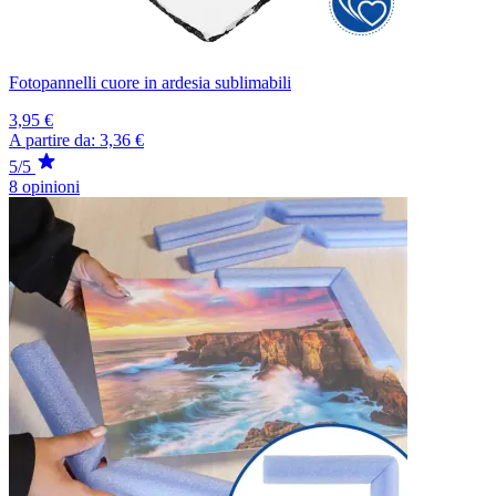
Fotopannelli cuore in ardesia sublimabili
3,95 €
A partire da:
3,36 €
5/5
8 opinioni