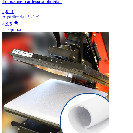
Fotopannelli ardesia sublimabili
2,95 €
A partire da:
2,21 €
4.9/5
41 opinioni