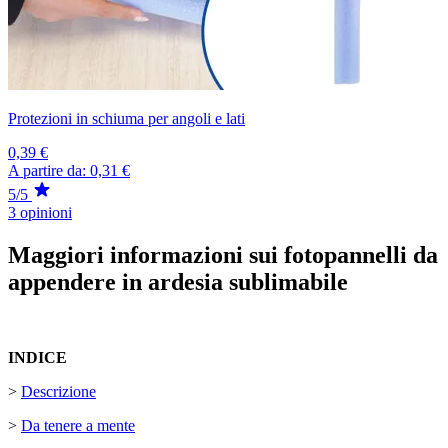
Protezioni in schiuma per angoli e lati
0,39 €
A partire da:
0,31 €
5/5
3 opinioni
Maggiori informazioni sui fotopannelli da
appendere in ardesia sublimabile
INDICE
>
Descrizione
>
Da tenere a mente