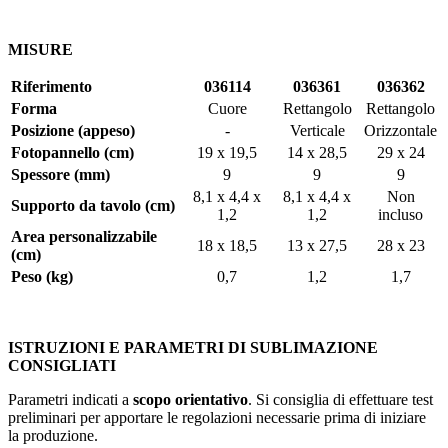
MISURE
Riferimento
036114
036361
036362
Forma
Cuore
Rettangolo
Rettangolo
Posizione (appeso)
-
Verticale
Orizzontale
Fotopannello (cm)
19 x 19,5
14 x 28,5
29 x 24
Spessore (mm)
9
9
9
8,1 x 4,4 x
8,1 x 4,4 x
Non
Supporto da tavolo (cm)
1,2
1,2
incluso
Area personalizzabile
18 x 18,5
13 x 27,5
28 x 23
(cm)
Peso (kg)
0,7
1,2
1,7
ISTRUZIONI E PARAMETRI DI SUBLIMAZIONE
CONSIGLIATI
Parametri indicati a
scopo orientativo
. Si consiglia di effettuare test
preliminari per apportare le regolazioni necessarie prima di iniziare
la produzione.