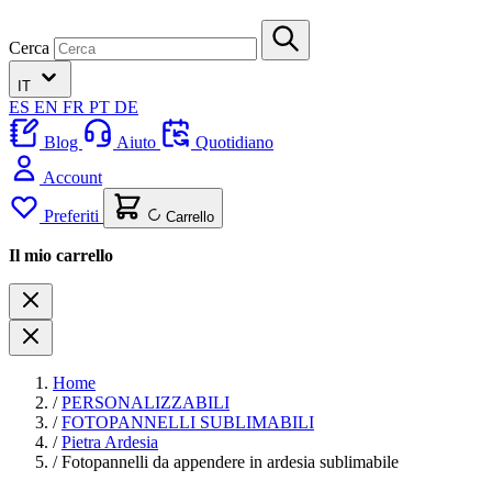
Cerca
IT
ES
EN
FR
PT
DE
Blog
Aiuto
Quotidiano
Account
Preferiti
Carrello
Il mio carrello
Home
/
PERSONALIZZABILI
/
FOTOPANNELLI SUBLIMABILI
/
Pietra Ardesia
/
Fotopannelli da appendere in ardesia sublimabile