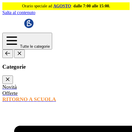
Orario speciale ad
AGOSTO
:
dalle 7:00 alle 15:00.
Salta al contenuto
Tutte le categorie
Categorie
Novità
Offerte
RITORNO A SCUOLA