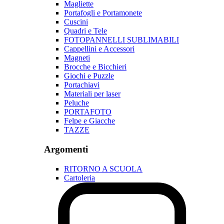
Magliette
Portafogli e Portamonete
Cuscini
Quadri e Tele
FOTOPANNELLI SUBLIMABILI
Cappellini e Accessori
Magneti
Brocche e Bicchieri
Giochi e Puzzle
Portachiavi
Materiali per laser
Peluche
PORTAFOTO
Felpe e Giacche
TAZZE
Argomenti
RITORNO A SCUOLA
Cartoleria