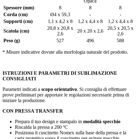
Opaca
Spessore (mm)
8
8
8
Corda (cm)
Ø4 x 59,3
-
-
Supporti (cm)
1,1 x 4,2 x 8
1,2 x 4,4 x 8
1,2 x 4,4 x 8
20,8 x 20,8 x
20,5 x 20,5 x
Scatola (cm)
20 x 20 x 2,6
2,6
2,6
Peso (g)
527
496
588
*
Misure indicative dovute alla morfologia naturale del prodotto.
ISTRUZIONI E PARAMETRI DI SUBLIMAZIONE
CONSIGLIATI
Parametri indicati a
scopo orientativo
. Si consiglia di effettuare
prove preliminari per apportare le regolazioni necessarie prima di
iniziare la produzione.
CON PRESSA TRANSFER
Prepara il tuo design e stampalo in
modalità specchio
Riscalda la pressa a
200 ºC
Posiziona il cuscinetto Nomex sulla base della pressa e la
carta protettiva sopra il cuscinetto per evitare macchie