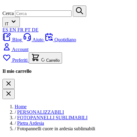
Cerca
IT
ES
EN
FR
PT
DE
Blog
Aiuto
Quotidiano
Account
Preferiti
Carrello
Il mio carrello
Home
/
PERSONALIZZABILI
/
FOTOPANNELLI SUBLIMABILI
/
Pietra Ardesia
/
Fotopannelli cuore in ardesia sublimabili