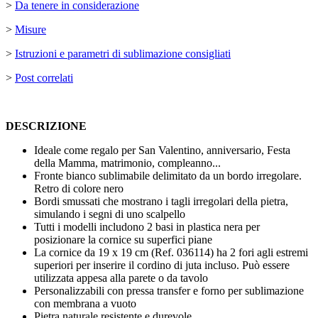
>
Da tenere in considerazione
>
Misure
>
Istruzioni e parametri di sublimazione consigliati
>
Post correlati
DESCRIZIONE
Ideale come regalo per San Valentino, anniversario, Festa
della Mamma, matrimonio, compleanno...
Fronte bianco sublimabile delimitato da un bordo irregolare.
Retro di colore nero
Bordi smussati che mostrano i tagli irregolari della pietra,
simulando i segni di uno scalpello
Tutti i modelli includono 2 basi in plastica nera per
posizionare la cornice su superfici piane
La cornice da 19 x 19 cm (Ref. 036114) ha 2 fori agli estremi
superiori per inserire il cordino di juta incluso. Può essere
utilizzata appesa alla parete o da tavolo
Personalizzabili con pressa transfer e forno per sublimazione
con membrana a vuoto
Pietra naturale resistente e durevole