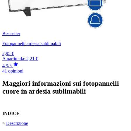
Bestseller
Fotopannelli ardesia sublimabili
2,95 €
A partire da:
2,21 €
4.9/5
41 opinioni
Maggiori informazioni sui fotopannelli
cuore in ardesia sublimabili
INDICE
>
Descrizione