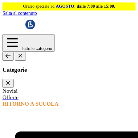
Orario speciale ad
AGOSTO
:
dalle 7:00 alle 15:00.
Salta al contenuto
Tutte le categorie
Categorie
Novità
Offerte
RITORNO A SCUOLA