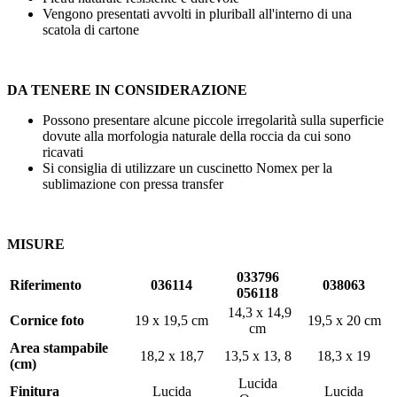
Vengono presentati avvolti in pluriball all'interno di una
scatola di cartone
DA TENERE IN CONSIDERAZIONE
Possono presentare alcune piccole irregolarità sulla superficie
dovute alla morfologia naturale della roccia da cui sono
ricavati
Si consiglia di utilizzare un cuscinetto Nomex per la
sublimazione con pressa transfer
MISURE
033796
Riferimento
036114
038063
056118
14,3 x 14,9
Cornice foto
19 x 19,5 cm
19,5 x 20 cm
cm
Area stampabile
18,2 x 18,7
13,5 x 13, 8
18,3 x 19
(cm)
Lucida
Finitura
Lucida
Lucida