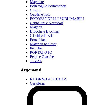
Magliette
Portafogli e Portamonete
Cuscini
Quadri e Tele
FOTOPANNELLI SUBLIMABILI
Cappellini e Accessori
Magneti
Brocche e Bicchieri
Giochi e Puzzle
Portachiavi
Materiali per laser
Peluche
PORTAFOTO
Felpe e Giacche
TAZZE
Argomenti
RITORNO A SCUOLA
Cartoleria