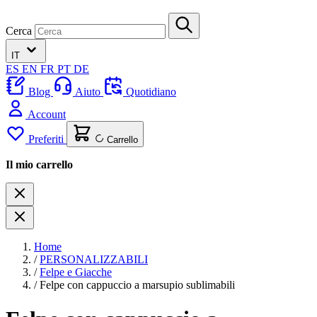
Cerca
IT
ES
EN
FR
PT
DE
Blog
Aiuto
Quotidiano
Account
Preferiti
Carrello
Il mio carrello
Home
/
PERSONALIZZABILI
/
Felpe e Giacche
/
Felpe con cappuccio a marsupio sublimabili