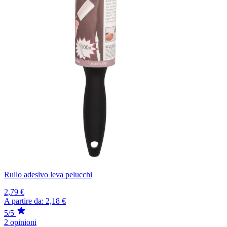
Rullo adesivo leva pelucchi
2,79 €
A partire da:
2,18 €
5/5
2 opinioni