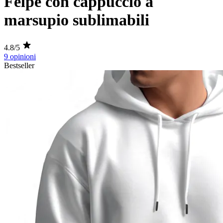
Felpe con cappuccio a
marsupio sublimabili
4.8/5
9 opinioni
Bestseller