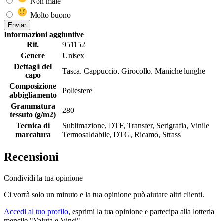
Non male
Molto buono
Enviar
Informazioni aggiuntive
Rif.
951152
Genere
Unisex
Dettagli del
Tasca, Cappuccio, Girocollo, Maniche lunghe
capo
Composizione
Poliestere
abbigliamento
Grammatura
280
tessuto (g/m2)
Tecnica di
Sublimazione, DTF, Transfer, Serigrafia, Vinile
marcatura
Termosaldabile, DTG, Ricamo, Strass
Recensioni
Condividi la tua opinione
Ci vorrà solo un minuto e la tua opinione può aiutare altri clienti.
Accedi al tuo profilo
, esprimi la tua opinione e partecipa alla lotteria
mensile "Valuta e Vinci"