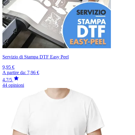
Servizio di Stampa DTF Easy Peel
9,95 €
A partire da:
7,96 €
4.7/5
44 opinioni