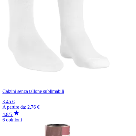
Calzini senza tallone sublimabili
3,45 €
A partire da:
2,76 €
4.8/5
6 opinioni