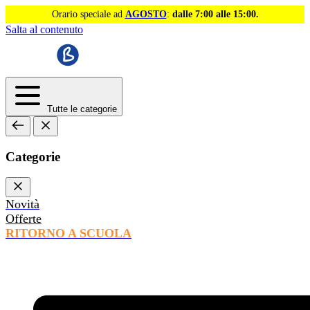
Orario speciale ad
AGOSTO
:
dalle 7:00 alle 15:00.
Salta al contenuto
Tutte le categorie
Categorie
Novità
Offerte
RITORNO A SCUOLA