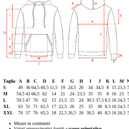
Taglia
A
B
C
D
E
F
G
H
I
J
K
L
M
S
49
36
64,5
60,5
11,5
19
24,5
26
34
34,5
8
15
23,5
M
54,5
43
66,5
62
14
21
24
23,5
35
35
8
16
23
L
59,5
47
70
62
15
21,5
25
24
30,5
37,5
8,5
16
24,5
XL
63
51
71
62,5
17
22,5
26
25
35
38
8,5
16
24,5
XXL
70
57
76
65,5
18
22,5
26,5
26
30,5
40
8,5
16
26,5
Misure in centimetri
Valori approssimativi forniti a
scopo orientativo