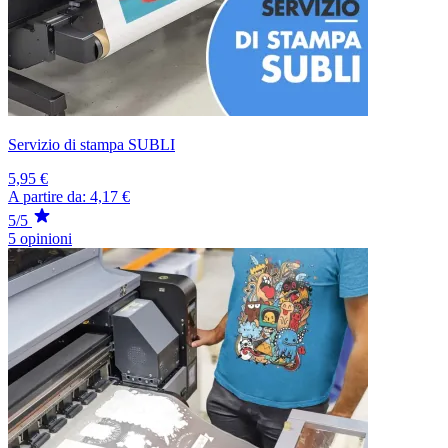
Servizio di stampa SUBLI
5,95 €
A partire da:
4,17 €
5/5
5 opinioni