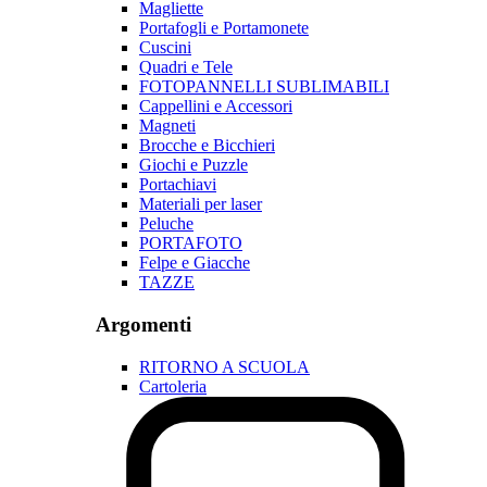
Magliette
Portafogli e Portamonete
Cuscini
Quadri e Tele
FOTOPANNELLI SUBLIMABILI
Cappellini e Accessori
Magneti
Brocche e Bicchieri
Giochi e Puzzle
Portachiavi
Materiali per laser
Peluche
PORTAFOTO
Felpe e Giacche
TAZZE
Argomenti
RITORNO A SCUOLA
Cartoleria