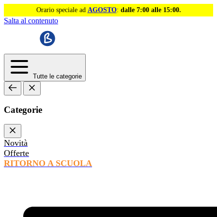
Orario speciale ad
AGOSTO
:
dalle 7:00 alle 15:00.
Salta al contenuto
Tutte le categorie
Categorie
Novità
Offerte
RITORNO A SCUOLA