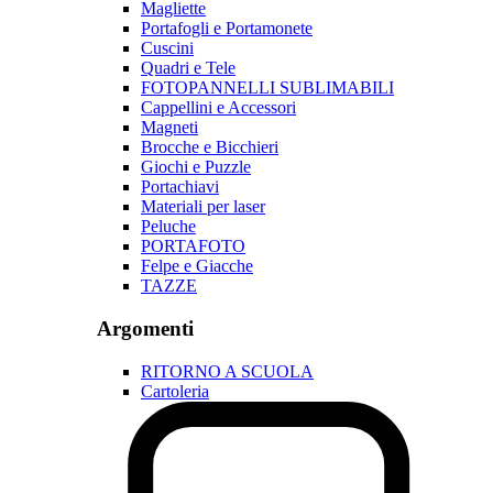
Magliette
Portafogli e Portamonete
Cuscini
Quadri e Tele
FOTOPANNELLI SUBLIMABILI
Cappellini e Accessori
Magneti
Brocche e Bicchieri
Giochi e Puzzle
Portachiavi
Materiali per laser
Peluche
PORTAFOTO
Felpe e Giacche
TAZZE
Argomenti
RITORNO A SCUOLA
Cartoleria