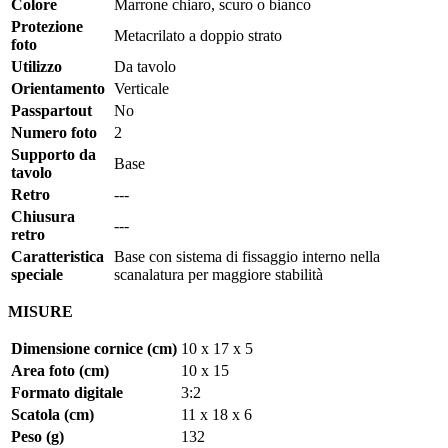
Colore
Marrone chiaro, scuro o bianco
Protezione
Metacrilato a doppio strato
foto
Utilizzo
Da tavolo
Orientamento
Verticale
Passpartout
No
Numero foto
2
Supporto da
Base
tavolo
Retro
---
Chiusura
---
retro
Caratteristica
Base con sistema di fissaggio interno nella
speciale
scanalatura per maggiore stabilità
MISURE
Dimensione cornice (cm)
10 x 17 x 5
Area foto (cm)
10 x 15
Formato digitale
3:2
Scatola (cm)
11 x 18 x 6
Peso (g)
132