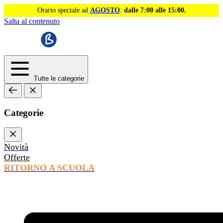
Orario speciale ad
AGOSTO
:
dalle 7:00 alle 15:00.
Salta al contenuto
Tutte le categorie
Categorie
Novità
Offerte
RITORNO A SCUOLA