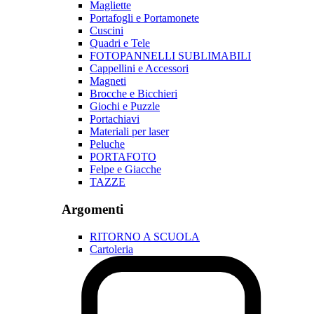
Magliette
Portafogli e Portamonete
Cuscini
Quadri e Tele
FOTOPANNELLI SUBLIMABILI
Cappellini e Accessori
Magneti
Brocche e Bicchieri
Giochi e Puzzle
Portachiavi
Materiali per laser
Peluche
PORTAFOTO
Felpe e Giacche
TAZZE
Argomenti
RITORNO A SCUOLA
Cartoleria