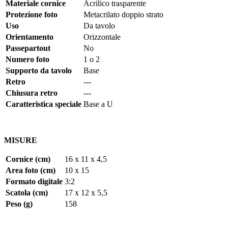
Materiale cornice
Acrilico trasparente
Protezione foto
Metacrilato doppio strato
Uso
Da tavolo
Orientamento
Orizzontale
Passepartout
No
Numero foto
1
o
2
Supporto da tavolo
Base
Retro
---
Chiusura retro
---
Caratteristica speciale
Base a U
MISURE
Cornice (cm)
16 x 11 x 4,5
Area foto (cm)
10 x 15
Formato digitale
3:2
Scatola (cm)
17 x 12 x 5,5
Peso (g)
158