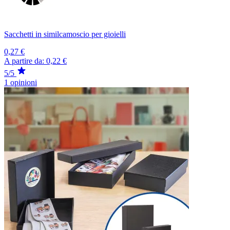
Sacchetti in similcamoscio per gioielli
0,27 €
A partire da:
0,22 €
5/5
1 opinioni