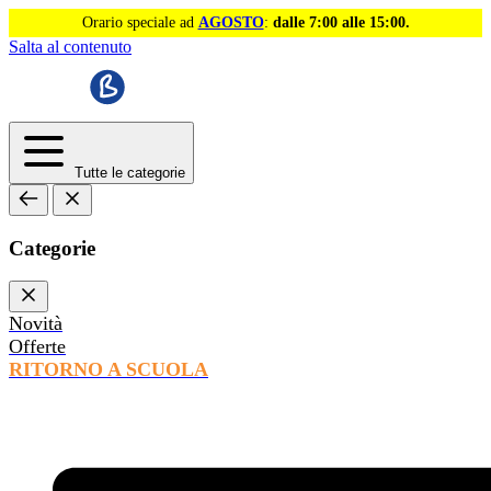
Orario speciale ad
AGOSTO
:
dalle 7:00 alle 15:00.
Salta al contenuto
Tutte le categorie
Categorie
Novità
Offerte
RITORNO A SCUOLA