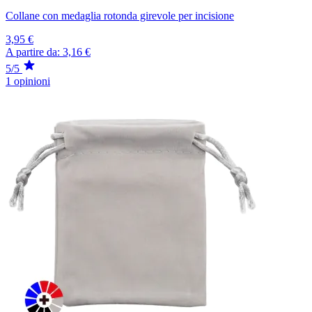
Collane con medaglia rotonda girevole per incisione
3,95 €
A partire da:
3,16 €
5/5
1 opinioni