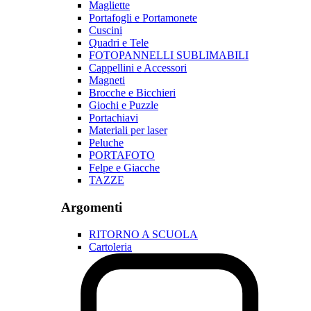
Magliette
Portafogli e Portamonete
Cuscini
Quadri e Tele
FOTOPANNELLI SUBLIMABILI
Cappellini e Accessori
Magneti
Brocche e Bicchieri
Giochi e Puzzle
Portachiavi
Materiali per laser
Peluche
PORTAFOTO
Felpe e Giacche
TAZZE
Argomenti
RITORNO A SCUOLA
Cartoleria