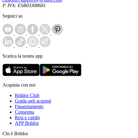
P. IVA: ESB03308681
Seguici su
Scarica la nostra app
Acquista con noi
Brildor Club
Guida agli acquisti
Finanziamento
Consegna
Resi e cambi
APP Brildor
Chi è Brildor