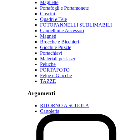
Magliette
Portafogli e Portamonete
Cuscini
Quadri e Tele
FOTOPANNELLI SUBLIMABILI
Cappellini e Accessori
Magneti
Brocche e Bicchieri
Giochi e Puzzle
Portachiavi
Materiali per laser
Peluche
PORTAFOTO
Felpe e Giacche
TAZZE
Argomenti
RITORNO A SCUOLA
Cartoleria