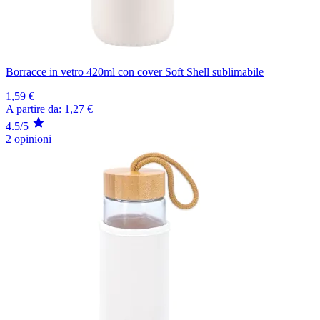
Borracce in vetro 420ml con cover Soft Shell sublimabile
1,59 €
A partire da:
1,27 €
4.5/5
2 opinioni