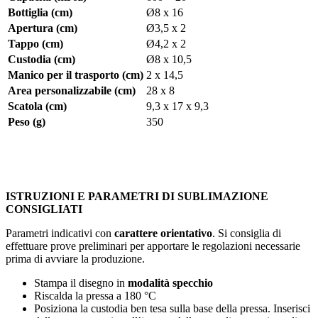
Bottiglia (cm)
Ø8 x 16
Apertura (cm)
Ø3,5 x 2
Tappo (cm)
Ø4,2 x 2
Custodia (cm)
Ø8 x 10,5
Manico per il trasporto (cm)
2 x 14,5
Area personalizzabile (cm)
28 x 8
Scatola (cm)
9,3 x 17 x 9,3
Peso (g)
350
ISTRUZIONI E PARAMETRI DI SUBLIMAZIONE
CONSIGLIATI
Parametri indicativi con
carattere orientativo
. Si consiglia di
effettuare prove preliminari per apportare le regolazioni necessarie
prima di avviare la produzione.
Stampa il disegno in
modalità specchio
Riscalda la pressa a
180 °C
Posiziona la custodia ben tesa sulla base della pressa. Inserisci