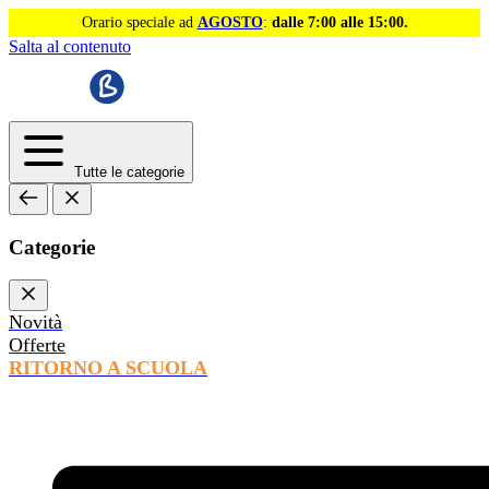
Orario speciale ad
AGOSTO
:
dalle 7:00 alle 15:00.
Salta al contenuto
Tutte le categorie
Categorie
Novità
Offerte
RITORNO A SCUOLA