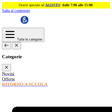
Orario speciale ad
AGOSTO
:
dalle 7:00 alle 15:00.
Salta al contenuto
Tutte le categorie
Categorie
Novità
Offerte
RITORNO A SCUOLA