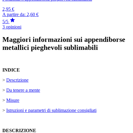
2,95 €
A partire da:
2,60 €
5/5
3 opinioni
Maggiori informazioni sui appendiborse
metallici pieghevoli sublimabili
INDICE
>
Descrizione
>
Da tenere a mente
>
Misure
>
Istruzioni e parametri di sublimazione consigliati
DESCRIZIONE