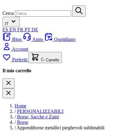
Cerca
IT
ES
EN
FR
PT
DE
Blog
Aiuto
Quotidiano
Account
Preferiti
Carrello
Il mio carrello
Home
/
PERSONALIZZABILI
/
Borse, Sacche e Zaini
/
Borse
/
Appendiborse metallici pieghevoli sublimabili