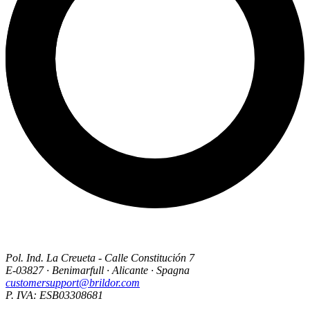
Pol. Ind. La Creueta - Calle Constitución 7
E-03827 · Benimarfull · Alicante · Spagna
customersupport@brildor.com
P. IVA: ESB03308681