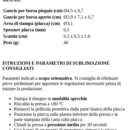
Gancio per borsa piegato (cm)
Ø4,5 x 0,7
Gancio per borsa aperto (cm)
Ø3,9 x 7,1 x 0,7
Area di stampa (placca) (cm)
Ø3,1
Spessore placca (mm)
0,5
Scatola (cm)
6,5 x 6,5 x 1,6
Peso (g)
46
ISTRUZIONI E PARAMETRI DI SUBLIMAZIONE
CONSIGLIATI
Parametri indicati a
scopo orientativo
. Si consiglia di effettuare
prove preliminari per apportare le regolazioni necessarie prima di
iniziare la produzione.
Stampa il disegno in
modalità specchio
Riscalda la pressa a
180 ºC
Rimuovi la pellicola protettiva dalla parte bianca della placca
Posiziona la placca sulla piastra inferiore della pressa e la
parte stampata della carta sulla placca
Chiudi la pressa a
pressione media
per
30 secondi
Con l'aiuto di un guanto di protezione, rimuovi la placca