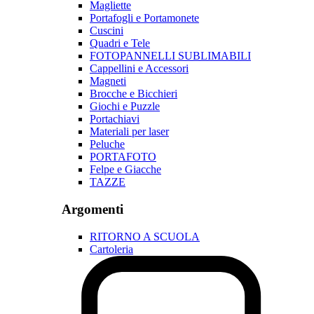
Magliette
Portafogli e Portamonete
Cuscini
Quadri e Tele
FOTOPANNELLI SUBLIMABILI
Cappellini e Accessori
Magneti
Brocche e Bicchieri
Giochi e Puzzle
Portachiavi
Materiali per laser
Peluche
PORTAFOTO
Felpe e Giacche
TAZZE
Argomenti
RITORNO A SCUOLA
Cartoleria