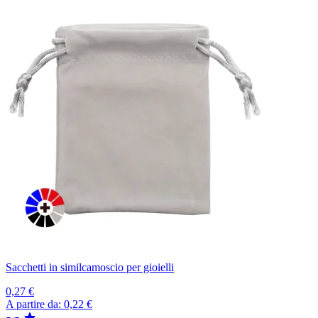
Sacchetti in similcamoscio per gioielli
0,27 €
A partire da:
0,22 €