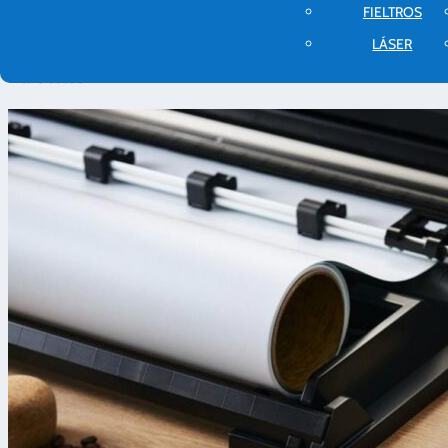
Scrapbooking
FIELTROS
LÁSER
2 artículos