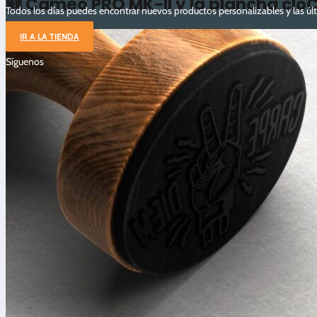
🆕 Cameo PRO MK-II y la plancha cloC
Todos los días puedes encontrar nuevos productos personalizables y las ú
IR A LA TIENDA
Síguenos