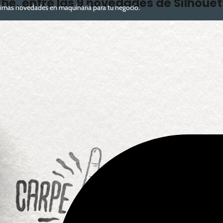
hé, entre las 9 novedades de Silhoue
ltimas novedades en maquinaria para tu negocio.