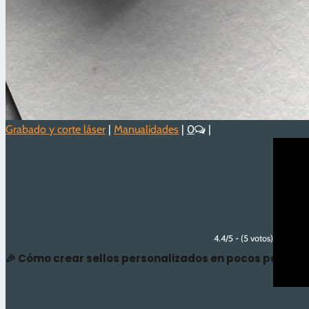
Grabado y corte láser
|
Manualidades
|
0
|
4.4/5 - (5 votos)
🎉 Cómo crear sellos personalizados en pocos pasos