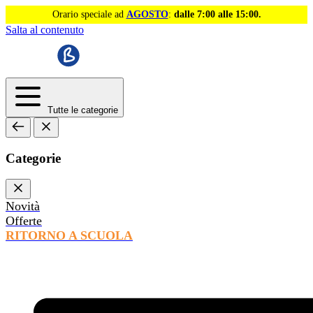
Orario speciale ad
AGOSTO
:
dalle 7:00 alle 15:00.
Salta al contenuto
Tutte le categorie
Categorie
Novità
Offerte
RITORNO A SCUOLA