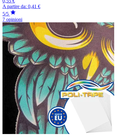
0,55 €
A partire da:
0,41 €
5/5
7 opinioni