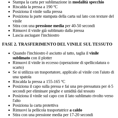
Stampa la carta per sublimazione in
modalità specchio
Riscalda la pressa a
190 ºC
Posiziona il vinile sulla pressa
Posiziona la parte stampata della carta sul lato con texture del
vinile
Stira con una
pressione media
per
40-50 secondi
Rimuovi il vinile già sublimato dalla pressa
Lascia asciugare l'inchiostro
FASE 2. TRASFERIMENTO DEL VINILE SUL TESSUTO
Quando l'inchiostro è asciutto al tatto, taglia il
vinile
sublimato
con il plotter
Rimuovi il vinile in eccesso (operazione di spellicolatura o
scarto)
Se si utilizza un trasportatore, applicalo al vinile con l'aiuto di
una spatola
Riscalda la pressa a
155-165 ºC
Posiziona il capo sulla pressa e fai una pre-pressatura per
4-5
secondi
per eliminare pieghe e umidità dal tessuto
Posiziona il vinile sul capo con il lato sublimato rivolto verso
l'alto
Posiziona la carta protettiva
Rimuovi la pellicola trasportatrice
a caldo
Stira con una pressione media per
17-20 secondi