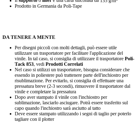
Il
supporto
o
liner
è una carta siliconata da
135 g/m
Prodotto in Germania da Poli-Tape
DA TENERE A MENTE
Per disegni piccoli con molti dettagli, può essere utile
utilizzare un trasportatore per facilitare l'applicazione del
vinile. In tal caso, si consiglia di utilizzare il trasportatore
Poli-
Tack 853
, vedi
Prodotti Correlati
Nel caso si utilizzi un trasportatore, bisogna considerare che
essendo in poliestere può trattenere parte dell'inchiostro per
risublimazione. Per evitarlo, si consiglia di effettuare una
pressatura breve (
2-3 secondi
), rimuovere il trasportatore dal
vinile e completare la pressatura
Dopo aver stampato il vinile con l'inchiostro per
sublimazione, lasciarlo asciugare. Potrà essere trasferito sul
capo quando l'inchiostro sarà asciutto al tatto
Deve essere stampato utilizzando i segni di taglio per poterlo
tagliare con il plotter