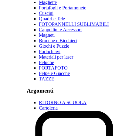
Magliette
Portafogli e Portamonete
Cuscini
Quadri e Tele
FOTOPANNELLI SUBLIMABILI
Cappellini e Accessori
Magneti
Brocche e Bicchieri
Giochi e Puzzle
Portachiavi
Materiali per laser
Peluche
PORTAFOTO
Felpe e Giacche
TAZZE
Argomenti
RITORNO A SCUOLA
Cartoleria