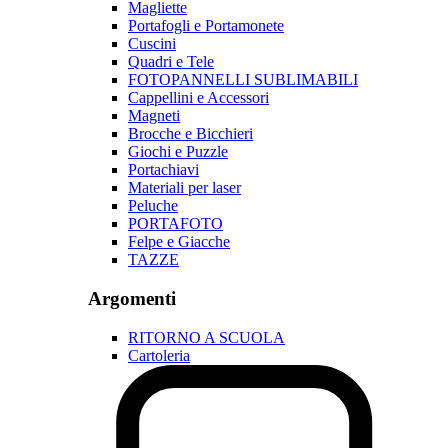
Magliette
Portafogli e Portamonete
Cuscini
Quadri e Tele
FOTOPANNELLI SUBLIMABILI
Cappellini e Accessori
Magneti
Brocche e Bicchieri
Giochi e Puzzle
Portachiavi
Materiali per laser
Peluche
PORTAFOTO
Felpe e Giacche
TAZZE
Argomenti
RITORNO A SCUOLA
Cartoleria