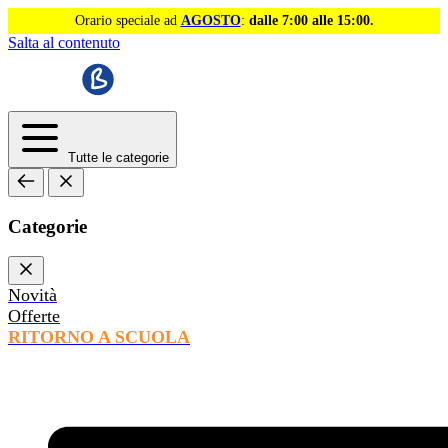
Orario speciale ad
AGOSTO
:
dalle 7:00 alle 15:00.
Salta al contenuto
Tutte le categorie
Categorie
Novità
Offerte
RITORNO A SCUOLA