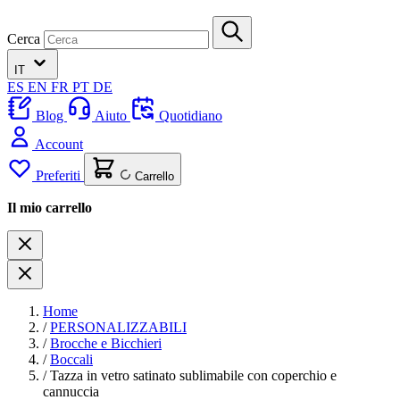
Cerca
IT
ES
EN
FR
PT
DE
Blog
Aiuto
Quotidiano
Account
Preferiti
Carrello
Il mio carrello
Home
/
PERSONALIZZABILI
/
Brocche e Bicchieri
/
Boccali
/
Tazza in vetro satinato sublimabile con coperchio e
cannuccia