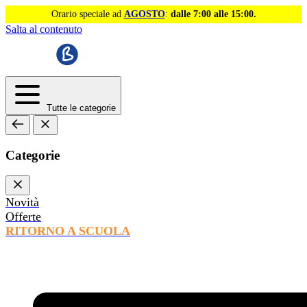
Orario speciale ad
AGOSTO
:
dalle 7:00 alle 15:00.
Salta al contenuto
Tutte le categorie
Categorie
Novità
Offerte
RITORNO A SCUOLA