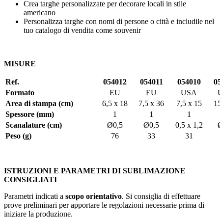
Crea targhe personalizzate per decorare locali in stile
americano
Personalizza targhe con nomi di persone o città e includile nel
tuo catalogo di vendita come souvenir
MISURE
Ref.
054012
054011
054010
0
Formato
EU
EU
USA
Area di stampa (cm)
6,5 x 18
7,5 x 36
7,5 x 15
1
Spessore (mm)
1
1
1
Scanalature (cm)
Ø0,5
Ø0,5
0,5 x 1,2
Peso (g)
76
33
31
ISTRUZIONI E PARAMETRI DI SUBLIMAZIONE
CONSIGLIATI
Parametri indicati a
scopo orientativo
. Si consiglia di effettuare
prove preliminari per apportare le regolazioni necessarie prima di
iniziare la produzione.