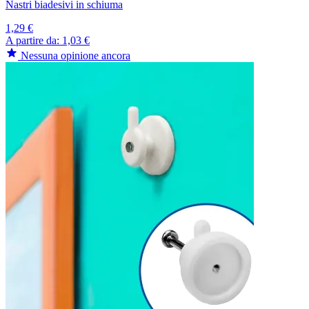
Nastri biadesivi in schiuma
1,29 €
A partire da:
1,03 €
Nessuna opinione ancora