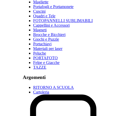
Magliette
Portafogli e Portamonete
Cuscini
Quadri e Tele
FOTOPANNELLI SUBLIMABILI
Cappellini e Accessori
Magneti
Brocche e Bicchieri
Giochi e Puzzle
Portachiavi
Materiali per laser
Peluche
PORTAFOTO
Felpe e Giacche
TAZZE
Argomenti
RITORNO A SCUOLA
Cartoleria