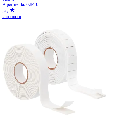
A partire da:
0,84 €
5/5
2 opinioni