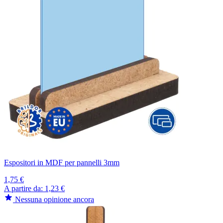
Espositori in MDF per pannelli 3mm
1,75 €
A partire da:
1,23 €
Nessuna opinione ancora