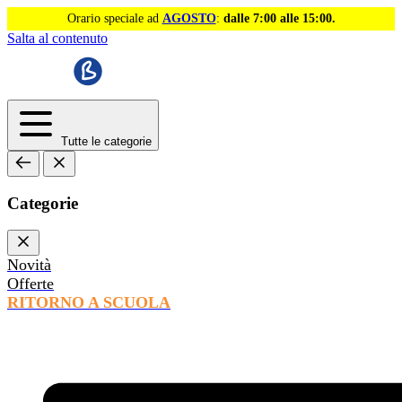
Orario speciale ad
AGOSTO
:
dalle 7:00 alle 15:00.
Salta al contenuto
Tutte le categorie
Categorie
Novità
Offerte
RITORNO A SCUOLA