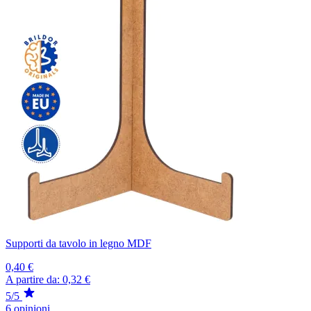
Supporti da tavolo in legno MDF
0,40 €
A partire da:
0,32 €
5/5
6 opinioni