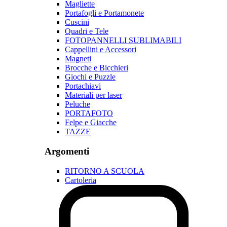
Magliette
Portafogli e Portamonete
Cuscini
Quadri e Tele
FOTOPANNELLI SUBLIMABILI
Cappellini e Accessori
Magneti
Brocche e Bicchieri
Giochi e Puzzle
Portachiavi
Materiali per laser
Peluche
PORTAFOTO
Felpe e Giacche
TAZZE
Argomenti
RITORNO A SCUOLA
Cartoleria