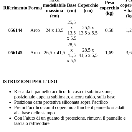
Peso
modellabile
Base
Coperchio
coper
Riferimento
Forma
coperchio
massima
(cm)
(cm)
+ b
(kg)
(cm)
(kg
25,5
x
25,5 x
056144
Arco
24 x 13,5
0,58
1,2
13,5
13,5 x 5,5
x 5,5
28,5
x
28,5 x
056145
Arco
26,5 x 41,5
1,69
3,6
41,5
41,5 x 5,5
x 5,5
ISTRUZIONI PER L’USO
Riscalda il pannello acrilico. In caso di sublimazione,
posizionalo appena sublimato, ancora caldo, sulla base
Posiziona carta protettiva siliconata sopra l’acrilico
Premi l’acrilico con il coperchio affinché il pannello si adatti
alla base dello stampo
Con l’aiuto di un guanto di protezione, rimuovi il pannello e
lascialo raffreddare