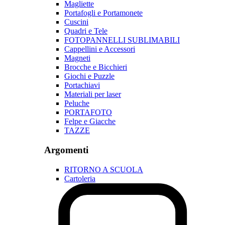
Magliette
Portafogli e Portamonete
Cuscini
Quadri e Tele
FOTOPANNELLI SUBLIMABILI
Cappellini e Accessori
Magneti
Brocche e Bicchieri
Giochi e Puzzle
Portachiavi
Materiali per laser
Peluche
PORTAFOTO
Felpe e Giacche
TAZZE
Argomenti
RITORNO A SCUOLA
Cartoleria