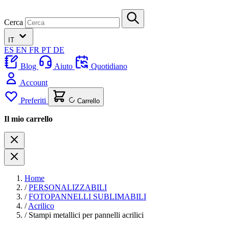
Cerca
IT
ES
EN
FR
PT
DE
Blog
Aiuto
Quotidiano
Account
Preferiti
Carrello
Il mio carrello
Home
/
PERSONALIZZABILI
/
FOTOPANNELLI SUBLIMABILI
/
Acrilico
/
Stampi metallici per pannelli acrilici