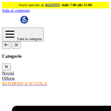
Orario speciale ad
AGOSTO
:
dalle 7:00 alle 15:00.
Salta al contenuto
Tutte le categorie
Categorie
Novità
Offerte
RITORNO A SCUOLA