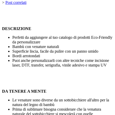
>
Post correlati
DESCRIZIONE
Perfetti da aggiungere al tuo catalogo di prodotti Eco-Friendly
da personalizzare
Bambù con venature naturali
Superficie liscia, facile da pulire con un panno umido
Bordi arrotondati
Puoi anche personalizzarli con altre tecniche come
incisione
laser
,
DTF
,
transfer
,
serigrafia
,
vinile adesivo
e
stampa UV
DA TENERE A MENTE
Le venature sono diverse da un sottobicchiere all'altro per la
natura del legno di bambù
Prima di sublimare bisogna considerare che la venatura
naturale del sottobicchiere si mescolerà con quelle