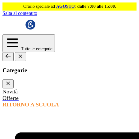
Orario speciale ad
AGOSTO
:
dalle 7:00 alle 15:00.
Salta al contenuto
Tutte le categorie
Categorie
Novità
Offerte
RITORNO A SCUOLA