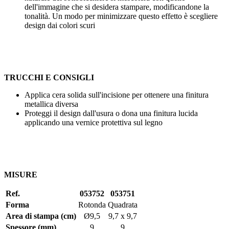
dell'immagine che si desidera stampare, modificandone la
tonalità. Un modo per minimizzare questo effetto è scegliere
design dai colori scuri
TRUCCHI E CONSIGLI
Applica cera solida sull'incisione per ottenere una finitura
metallica diversa
Proteggi il design dall'usura o dona una finitura lucida
applicando una vernice protettiva sul legno
MISURE
Ref.
053752
053751
Forma
Rotonda
Quadrata
Area di stampa (cm)
Ø9,5
9,7 x 9,7
Spessore (mm)
9
9