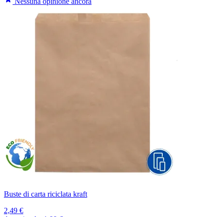
Nessuna opinione ancora
Buste di carta riciclata kraft
2,49 €