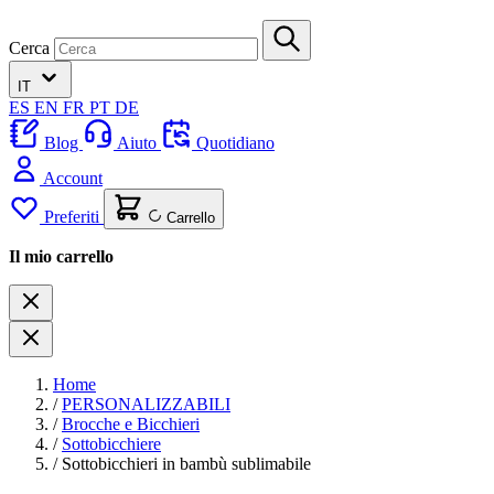
Cerca
IT
ES
EN
FR
PT
DE
Blog
Aiuto
Quotidiano
Account
Preferiti
Carrello
Il mio carrello
Home
/
PERSONALIZZABILI
/
Brocche e Bicchieri
/
Sottobicchiere
/
Sottobicchieri in bambù sublimabile