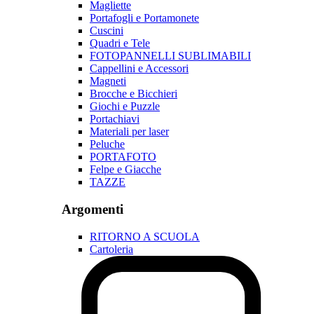
Magliette
Portafogli e Portamonete
Cuscini
Quadri e Tele
FOTOPANNELLI SUBLIMABILI
Cappellini e Accessori
Magneti
Brocche e Bicchieri
Giochi e Puzzle
Portachiavi
Materiali per laser
Peluche
PORTAFOTO
Felpe e Giacche
TAZZE
Argomenti
RITORNO A SCUOLA
Cartoleria