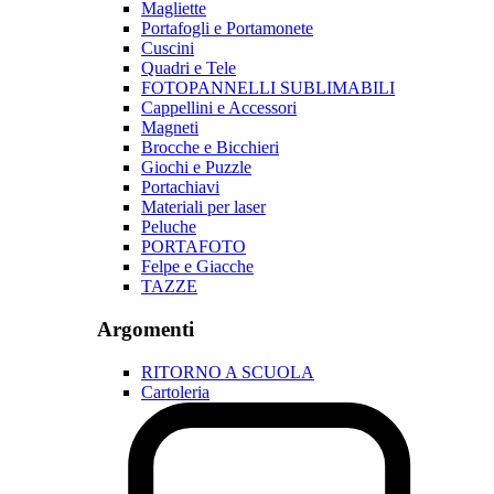
Magliette
Portafogli e Portamonete
Cuscini
Quadri e Tele
FOTOPANNELLI SUBLIMABILI
Cappellini e Accessori
Magneti
Brocche e Bicchieri
Giochi e Puzzle
Portachiavi
Materiali per laser
Peluche
PORTAFOTO
Felpe e Giacche
TAZZE
Argomenti
RITORNO A SCUOLA
Cartoleria