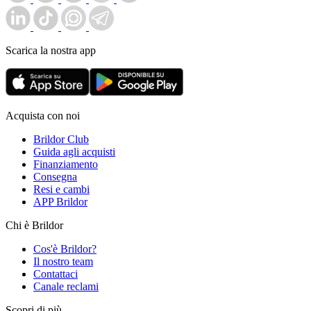
Scarica la nostra app
Acquista con noi
Brildor Club
Guida agli acquisti
Finanziamento
Consegna
Resi e cambi
APP Brildor
Chi è Brildor
Cos'è Brildor?
Il nostro team
Contattaci
Canale reclami
Scopri di più