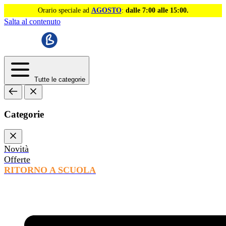
Orario speciale ad
AGOSTO
:
dalle 7:00 alle 15:00.
Salta al contenuto
Tutte le categorie
Categorie
Novità
Offerte
RITORNO A SCUOLA