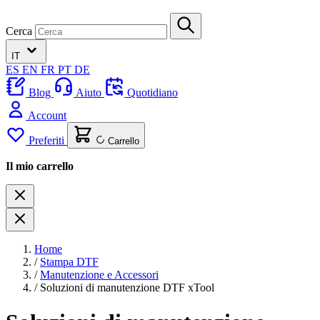
Cerca
IT
ES
EN
FR
PT
DE
Blog
Aiuto
Quotidiano
Account
Preferiti
Carrello
Il mio carrello
Home
/
Stampa DTF
/
Manutenzione e Accessori
/
Soluzioni di manutenzione DTF xTool