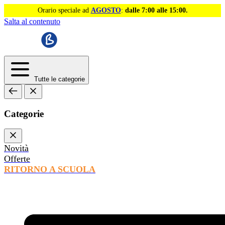
Orario speciale ad
AGOSTO
:
dalle 7:00 alle 15:00.
Salta al contenuto
Tutte le categorie
Categorie
Novità
Offerte
RITORNO A SCUOLA