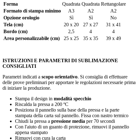
Forma
Quadrata
Quadrata
Rettangolare
Formato di stampa minimo
A3
A2
A2
Opzione orologio
Sì
Sì
No
Tela (cm)
20 x 20
27 x 27
31 x 41
Bordo (cm)
2,5
4
4
Area personalizzabile (cm)
25 x 25
35 x 35
39 x 49
ISTRUZIONI E PARAMETRI DI SUBLIMAZIONE
CONSIGLIATI
Parametri indicati a
scopo orientativo
. Si consiglia di effettuare
delle prove preliminari per apportare le regolazioni necessarie prima
di iniziare la produzione.
Stampa il design in
modalità specchio
Riscalda la pressa a
200 ºC
Posiziona il pannello sulla base della pressa e la parte
stampata della carta sul pannello. Fissa con nastro termico
Chiudi la pressa a
pressione media
per
70 secondi
Con l'aiuto di un guanto di protezione, rimuovi il pannello
appena stampato
Rimuovi con cura la carta