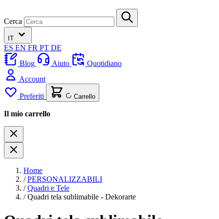
Cerca
IT
ES
EN
FR
PT
DE
Blog
Aiuto
Quotidiano
Account
Preferiti
Carrello
Il mio carrello
Home
/
PERSONALIZZABILI
/
Quadri e Tele
/
Quadri tela sublimabile - Dekorarte