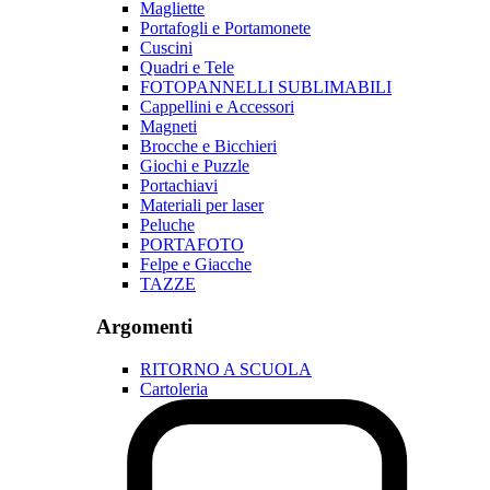
Magliette
Portafogli e Portamonete
Cuscini
Quadri e Tele
FOTOPANNELLI SUBLIMABILI
Cappellini e Accessori
Magneti
Brocche e Bicchieri
Giochi e Puzzle
Portachiavi
Materiali per laser
Peluche
PORTAFOTO
Felpe e Giacche
TAZZE
Argomenti
RITORNO A SCUOLA
Cartoleria