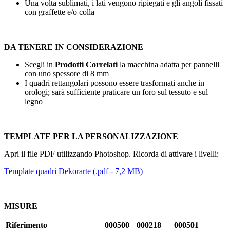
Una volta sublimati, i lati vengono ripiegati e gli angoli fissati
con graffette e/o colla
DA TENERE IN CONSIDERAZIONE
Scegli in
Prodotti Correlati
la macchina adatta per pannelli
con uno spessore di
8 mm
I quadri rettangolari possono essere trasformati anche in
orologi; sarà sufficiente praticare un foro sul tessuto e sul
legno
TEMPLATE PER LA PERSONALIZZAZIONE
Apri il file PDF utilizzando Photoshop. Ricorda di attivare i livelli:
Template quadri Dekorarte (.pdf - 7,2 MB)
MISURE
Riferimento
000500
000218
000501