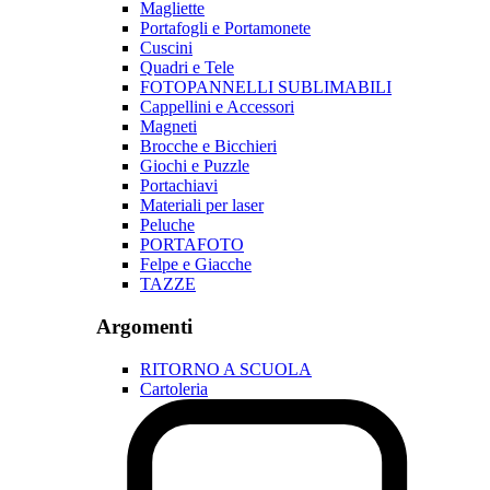
Magliette
Portafogli e Portamonete
Cuscini
Quadri e Tele
FOTOPANNELLI SUBLIMABILI
Cappellini e Accessori
Magneti
Brocche e Bicchieri
Giochi e Puzzle
Portachiavi
Materiali per laser
Peluche
PORTAFOTO
Felpe e Giacche
TAZZE
Argomenti
RITORNO A SCUOLA
Cartoleria