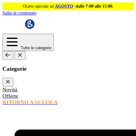
Orario speciale ad
AGOSTO
:
dalle 7:00 alle 15:00.
Salta al contenuto
Tutte le categorie
Categorie
Novità
Offerte
RITORNO A SCUOLA