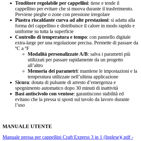
Tenditore regolabile per cappellini
: tiene e tende il
cappellino per evitare che si muova durante il trasferimento.
Previene pieghe o zone con pressione irregolare
Piastra riscaldante curva ad alte prestazioni
: si adatta alla
forma del cappellino e distribuisce il calore in modo rapido e
uniforme su tutta la superficie
Controllo di temperatura e tempo
: con pannello digitale
extra-large per una regolazione precisa. Permette di passare da
ºC
a
ºF
Modalità personalizzate A/B
: salva i parametri più
utilizzati per passare rapidamente da un progetto
all’altro
Memoria dei parametri
: mantiene le impostazioni e la
temperatura utilizzate nell’ultima applicazione
Sicura
: dotata di pulsante di arresto d’emergenza e
spegnimento automatico dopo
30 minuti
di inattività
Basi antiscivolo con ventose
: garantiscono stabilità ed
evitano che la pressa si sposti sul tavolo da lavoro durante
l’uso
MANUALE UTENTE
Manuale pressa per cappellini Craft Express 3 in 1 (Inglese)(.pdf -