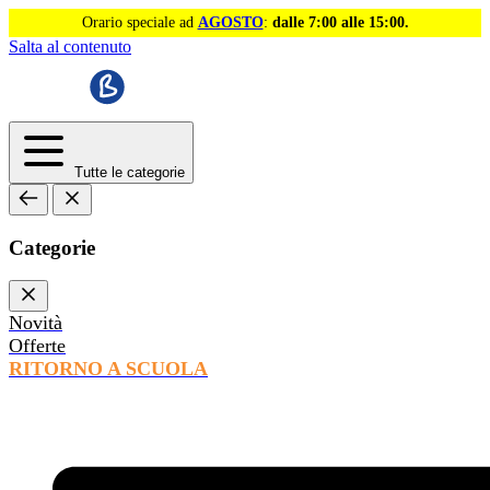
Orario speciale ad
AGOSTO
:
dalle 7:00 alle 15:00.
Salta al contenuto
Tutte le categorie
Categorie
Novità
Offerte
RITORNO A SCUOLA