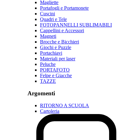
Magliette
Portafogli e Portamonete
Cuscini
Quadri e Tele
FOTOPANNELLI SUBLIMABILI
Cappellini e Accessori
Magneti
Brocche e Bicchieri
Giochi e Puzzle
Portachiavi
Materiali per laser
Peluche
PORTAFOTO
Felpe e Giacche
TAZZE
Argomenti
RITORNO A SCUOLA
Cartoleria