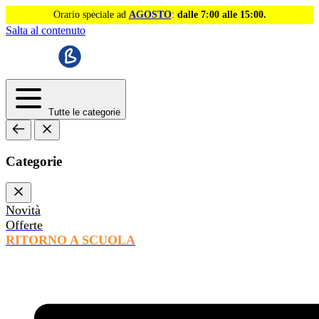
Orario speciale ad
AGOSTO
:
dalle 7:00 alle 15:00.
Salta al contenuto
Tutte le categorie
Categorie
Novità
Offerte
RITORNO A SCUOLA