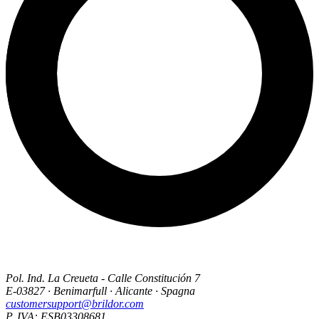
Pol. Ind. La Creueta - Calle Constitución 7
E-03827 · Benimarfull · Alicante · Spagna
customersupport@brildor.com
P. IVA: ESB03308681