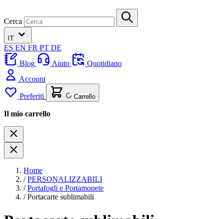
Cerca
IT
ES
EN
FR
PT
DE
Blog
Aiuto
Quotidiano
Account
Preferiti
Carrello
Il mio carrello
Home
/
PERSONALIZZABILI
/
Portafogli e Portamonete
/
Portacarte sublimabili