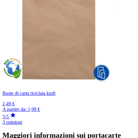
Buste di carta riciclata kraft
2,49 €
A partire da:
1,99 €
5/5
3 opinioni
Maggiori informazioni sui portacarte