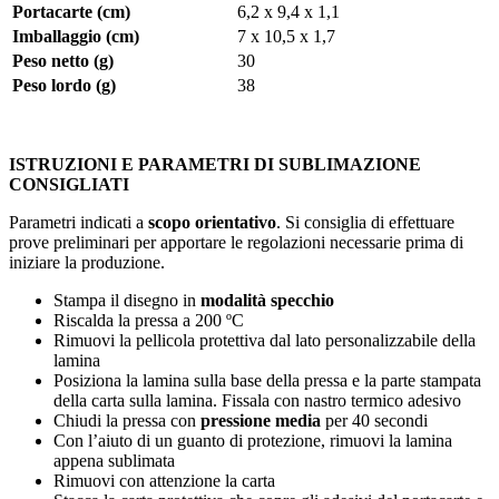
Portacarte (cm)
6,2 x 9,4 x 1,1
Imballaggio (cm)
7 x 10,5 x 1,7
Peso netto (g)
30
Peso lordo (g)
38
ISTRUZIONI E PARAMETRI DI SUBLIMAZIONE
CONSIGLIATI
Parametri indicati a
scopo orientativo
. Si consiglia di effettuare
prove preliminari per apportare le regolazioni necessarie prima di
iniziare la produzione.
Stampa il disegno in
modalità specchio
Riscalda la pressa a
200 ºC
Rimuovi la pellicola protettiva dal lato personalizzabile della
lamina
Posiziona la lamina sulla base della pressa e la parte stampata
della carta sulla lamina. Fissala con nastro termico adesivo
Chiudi la pressa con
pressione media
per
40 secondi
Con l’aiuto di un guanto di protezione, rimuovi la lamina
appena sublimata
Rimuovi con attenzione la carta