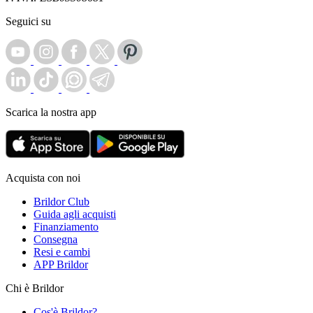
Seguici su
Scarica la nostra app
Acquista con noi
Brildor Club
Guida agli acquisti
Finanziamento
Consegna
Resi e cambi
APP Brildor
Chi è Brildor
Cos'è Brildor?