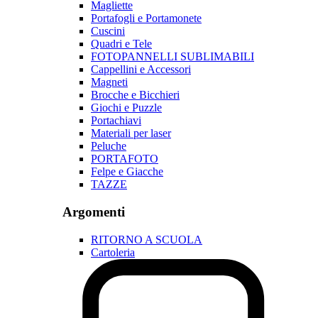
Magliette
Portafogli e Portamonete
Cuscini
Quadri e Tele
FOTOPANNELLI SUBLIMABILI
Cappellini e Accessori
Magneti
Brocche e Bicchieri
Giochi e Puzzle
Portachiavi
Materiali per laser
Peluche
PORTAFOTO
Felpe e Giacche
TAZZE
Argomenti
RITORNO A SCUOLA
Cartoleria