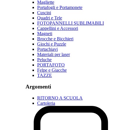
Magliette
Portafogli e Portamonete
Cuscini
Quadri e Tele
FOTOPANNELLI SUBLIMABILI
Cappellini e Accessori
Magneti
Brocche e Bicchieri
Giochi e Puzzle
Portachiavi
Materiali per laser
Peluche
PORTAFOTO
Felpe e Giacche
TAZZE
Argomenti
RITORNO A SCUOLA
Cartoleria