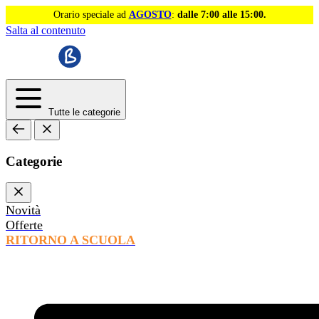
Orario speciale ad
AGOSTO
:
dalle 7:00 alle 15:00.
Salta al contenuto
Tutte le categorie
Categorie
Novità
Offerte
RITORNO A SCUOLA