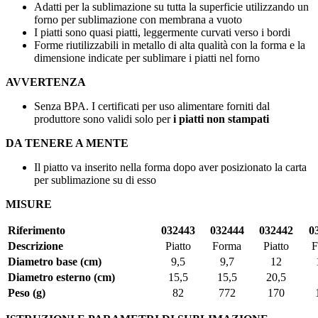
Adatti per la sublimazione su tutta la superficie utilizzando un
forno per sublimazione con membrana a vuoto
I piatti sono quasi piatti, leggermente curvati verso i bordi
Forme riutilizzabili in metallo di alta qualità con la forma e la
dimensione indicate per sublimare i piatti nel forno
AVVERTENZA
Senza BPA. I certificati per uso alimentare forniti dal
produttore sono validi solo per
i piatti non stampati
DA TENERE A MENTE
Il piatto va inserito nella forma dopo aver posizionato la carta
per sublimazione su di esso
MISURE
Riferimento
032443
032444
032442
0
Descrizione
Piatto
Forma
Piatto
F
Diametro base (cm)
9,5
9,7
12
Diametro esterno (cm)
15,5
15,5
20,5
Peso (g)
82
772
170