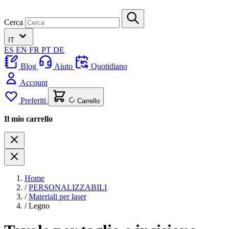
Cerca
IT
ES
EN
FR
PT
DE
Blog
Aiuto
Quotidiano
Account
Preferiti
Carrello
Il mio carrello
Home
/
PERSONALIZZABILI
/
Materiali per laser
/
Legno