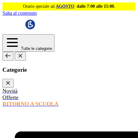
Orario speciale ad
AGOSTO
:
dalle 7:00 alle 15:00.
Salta al contenuto
Tutte le categorie
Categorie
Novità
Offerte
RITORNO A SCUOLA