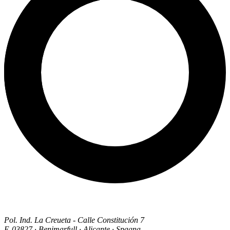
Pol. Ind. La Creueta - Calle Constitución 7
E-03827 · Benimarfull · Alicante · Spagna