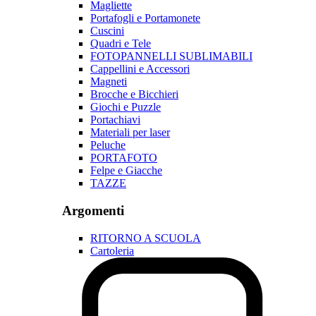
Magliette
Portafogli e Portamonete
Cuscini
Quadri e Tele
FOTOPANNELLI SUBLIMABILI
Cappellini e Accessori
Magneti
Brocche e Bicchieri
Giochi e Puzzle
Portachiavi
Materiali per laser
Peluche
PORTAFOTO
Felpe e Giacche
TAZZE
Argomenti
RITORNO A SCUOLA
Cartoleria