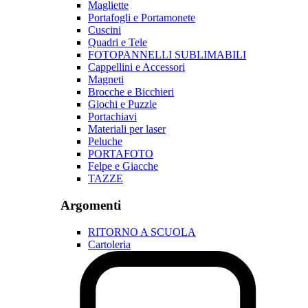
Magliette
Portafogli e Portamonete
Cuscini
Quadri e Tele
FOTOPANNELLI SUBLIMABILI
Cappellini e Accessori
Magneti
Brocche e Bicchieri
Giochi e Puzzle
Portachiavi
Materiali per laser
Peluche
PORTAFOTO
Felpe e Giacche
TAZZE
Argomenti
RITORNO A SCUOLA
Cartoleria