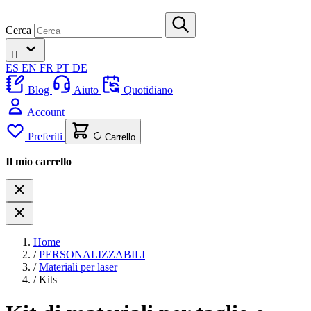
Cerca
IT
ES
EN
FR
PT
DE
Blog
Aiuto
Quotidiano
Account
Preferiti
Carrello
Il mio carrello
Home
/
PERSONALIZZABILI
/
Materiali per laser
/
Kits