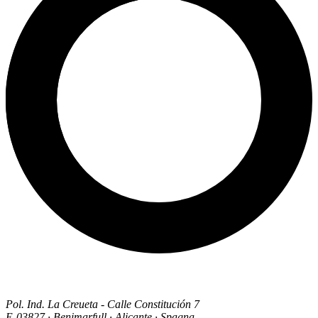
Pol. Ind. La Creueta - Calle Constitución 7
E-03827 · Benimarfull · Alicante · Spagna