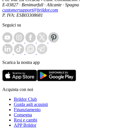
E-03827 · Benimarfull · Alicante · Spagna
customersupport@brildor.com
P. IVA: ESB03308681
Seguici su
Scarica la nostra app
Acquista con noi
Brildor Club
Guida agli acquisti
Finanziamento
Consegna
Resi e cambi
APP Brildor