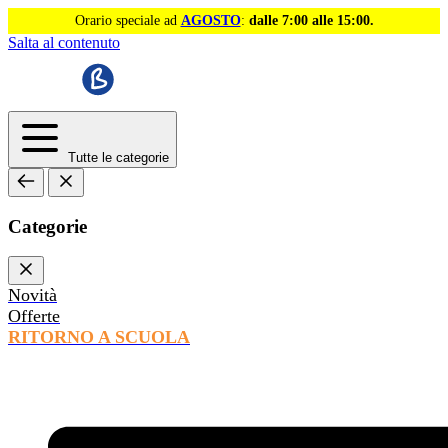
Orario speciale ad
AGOSTO
:
dalle 7:00 alle 15:00.
Salta al contenuto
Tutte le categorie
Categorie
Novità
Offerte
RITORNO A SCUOLA