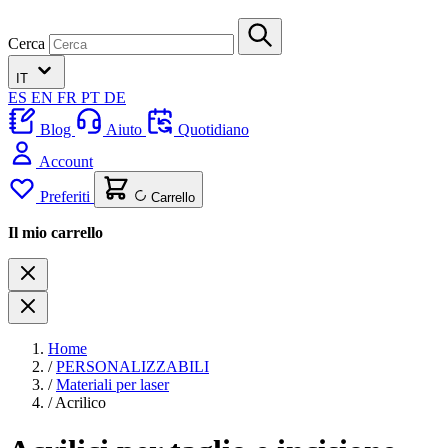
Cerca
IT
ES
EN
FR
PT
DE
Blog
Aiuto
Quotidiano
Account
Preferiti
Carrello
Il mio carrello
Home
/
PERSONALIZZABILI
/
Materiali per laser
/
Acrilico