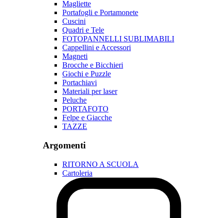
Magliette
Portafogli e Portamonete
Cuscini
Quadri e Tele
FOTOPANNELLI SUBLIMABILI
Cappellini e Accessori
Magneti
Brocche e Bicchieri
Giochi e Puzzle
Portachiavi
Materiali per laser
Peluche
PORTAFOTO
Felpe e Giacche
TAZZE
Argomenti
RITORNO A SCUOLA
Cartoleria