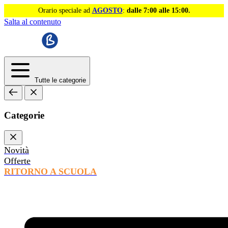
Orario speciale ad
AGOSTO
:
dalle 7:00 alle 15:00.
Salta al contenuto
Tutte le categorie
Categorie
Novità
Offerte
RITORNO A SCUOLA