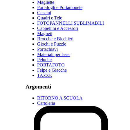
Magliette
Portafogli e Portamonete
Cuscini
Quadri e Tele
FOTOPANNELLI SUBLIMABILI
Cappellini e Accessori
Magneti
Brocche e Bicchieri
Giochi e Puzzle
Portachiavi
Materiali per laser
Peluche
PORTAFOTO
Felpe e Giacche
TAZZE
Argomenti
RITORNO A SCUOLA
Cartoleria