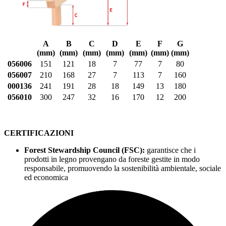
A
B
C
D
E
F
G
(mm)
(mm)
(mm)
(mm)
(mm)
(mm)
(mm)
056006
151
121
18
7
77
7
80
056007
210
168
27
7
113
7
160
000136
241
191
28
18
149
13
180
056010
300
247
32
16
170
12
200
CERTIFICAZIONI
Forest Stewardship Council (FSC):
garantisce che i
prodotti in legno provengano da foreste gestite in modo
responsabile, promuovendo la sostenibilità ambientale, sociale
ed economica