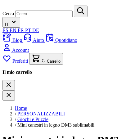
Cerca
IT
ES
EN
FR
PT
DE
Blog
Aiuto
Quotidiano
Account
Preferiti
Carrello
Il mio carrello
Home
/
PERSONALIZZABILI
/
Giochi e Puzzle
/
Mini canestri in legno DM3 sublimabili