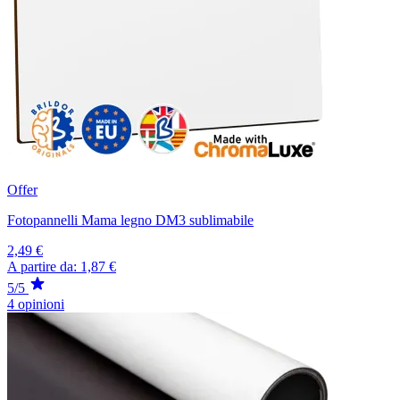
Offer
Fotopannelli Mama legno DM3 sublimabile
2,49 €
A partire da:
1,87 €
5/5
4 opinioni