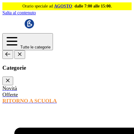
Orario speciale ad
AGOSTO
:
dalle 7:00 alle 15:00.
Salta al contenuto
Tutte le categorie
Categorie
Novità
Offerte
RITORNO A SCUOLA