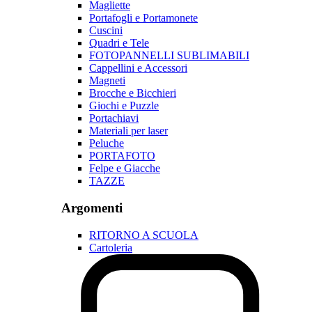
Magliette
Portafogli e Portamonete
Cuscini
Quadri e Tele
FOTOPANNELLI SUBLIMABILI
Cappellini e Accessori
Magneti
Brocche e Bicchieri
Giochi e Puzzle
Portachiavi
Materiali per laser
Peluche
PORTAFOTO
Felpe e Giacche
TAZZE
Argomenti
RITORNO A SCUOLA
Cartoleria