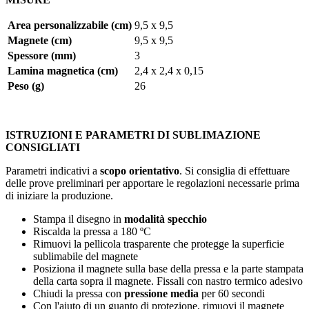
Area personalizzabile (cm)
9,5 x 9,5
Magnete (cm)
9,5 x 9,5
Spessore (mm)
3
Lamina magnetica (cm)
2,4 x 2,4 x 0,15
Peso (g)
26
ISTRUZIONI E PARAMETRI DI SUBLIMAZIONE
CONSIGLIATI
Parametri indicativi a
scopo orientativo
. Si consiglia di effettuare
delle prove preliminari per apportare le regolazioni necessarie prima
di iniziare la produzione.
Stampa il disegno in
modalità specchio
Riscalda la pressa a
180 ºC
Rimuovi la pellicola trasparente che protegge la superficie
sublimabile del magnete
Posiziona il magnete sulla base della pressa e la parte stampata
della carta sopra il magnete. Fissali con nastro termico adesivo
Chiudi la pressa con
pressione media
per
60 secondi
Con l'aiuto di un guanto di protezione, rimuovi il magnete