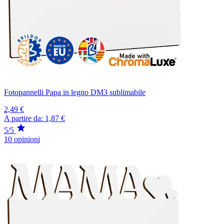
Fotopannelli Papa in legno DM3 sublimabile
2,49 €
A partire da:
1,87 €
5/5
10 opinioni