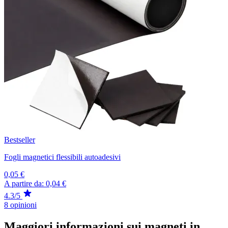
Bestseller
Fogli magnetici flessibili autoadesivi
0,05 €
A partire da:
0,04 €
4.3/5
8 opinioni
Maggiori informazioni sui magneti in