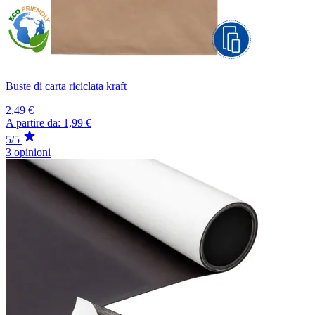
Buste di carta riciclata kraft
2,49 €
A partire da:
1,99 €
5/5
3 opinioni