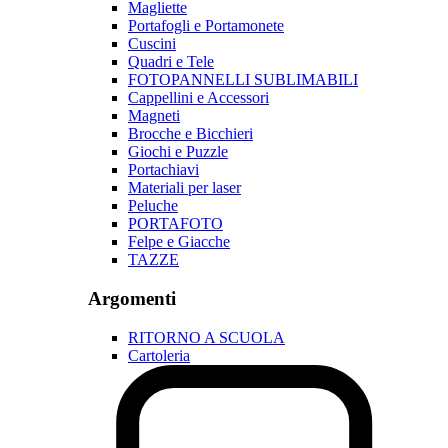
Magliette
Portafogli e Portamonete
Cuscini
Quadri e Tele
FOTOPANNELLI SUBLIMABILI
Cappellini e Accessori
Magneti
Brocche e Bicchieri
Giochi e Puzzle
Portachiavi
Materiali per laser
Peluche
PORTAFOTO
Felpe e Giacche
TAZZE
Argomenti
RITORNO A SCUOLA
Cartoleria