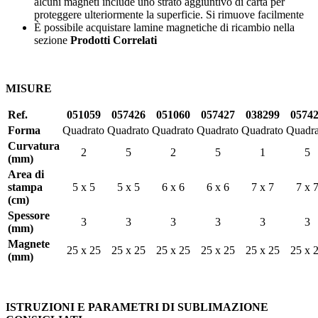
alcuni magneti include uno strato aggiuntivo di carta per
proteggere ulteriormente la superficie. Si rimuove facilmente
È possibile acquistare lamine magnetiche di ricambio nella
sezione
Prodotti Correlati
MISURE
Ref.
051059
057426
051060
057427
038299
0574
Forma
Quadrato
Quadrato
Quadrato
Quadrato
Quadrato
Quadra
Curvatura
2
5
2
5
1
5
(mm)
Area di
stampa
5 x 5
5 x 5
6 x 6
6 x 6
7 x 7
7 x 
(cm)
Spessore
3
3
3
3
3
3
(mm)
Magnete
25 x 25
25 x 25
25 x 25
25 x 25
25 x 25
25 x 
(mm)
ISTRUZIONI E PARAMETRI DI SUBLIMAZIONE