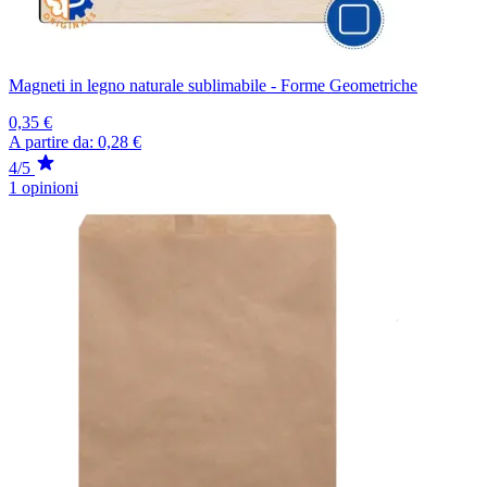
Magneti in legno naturale sublimabile - Forme Geometriche
0,35 €
A partire da:
0,28 €
4/5
1 opinioni