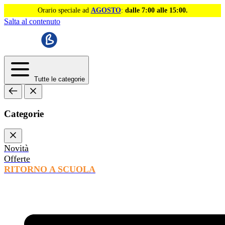
Orario speciale ad
AGOSTO
:
dalle 7:00 alle 15:00.
Salta al contenuto
Tutte le categorie
Categorie
Novità
Offerte
RITORNO A SCUOLA