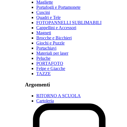
Magliette
Portafogli e Portamonete
Cuscini
Quadri e Tele
FOTOPANNELLI SUBLIMABILI
Cappellini e Accessori
Magneti
Brocche e Bicchieri
Giochi e Puzzle
Portachiavi
Materiali per laser
Peluche
PORTAFOTO
Felpe e Giacche
TAZZE
Argomenti
RITORNO A SCUOLA
Cartoleria