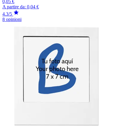
0,05 €
A partire da:
0,04 €
4.3/5
8 opinioni