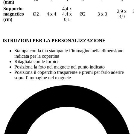
(mm)
Supporto
4,4 x
2,9 x
magnetico
Ø2
4 x 4
4,4 x
Ø2
3 x 3
3,9
(cm)
0,1
ISTRUZIONI PER LA PERSONALIZZAZIONE
Stampa con la tua stampante l’immagine nella dimensione
indicata per la copertina
Ritagliala con le forbici
Posiziona la foto nel magnete nel punto indicato
Posiziona il coperchio trasparente e premi per farlo aderire
sopra l’immagine nel magnete