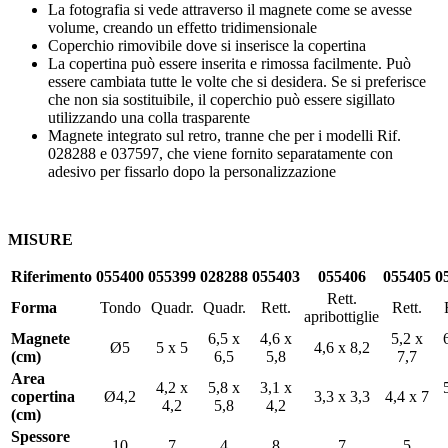
La fotografia si vede attraverso il magnete come se avesse
volume, creando un effetto tridimensionale
Coperchio rimovibile dove si inserisce la copertina
La copertina può essere inserita e rimossa facilmente. Può
essere cambiata tutte le volte che si desidera. Se si preferisce
che non sia sostituibile, il coperchio può essere sigillato
utilizzando una colla trasparente
Magnete integrato sul retro, tranne che per i modelli Rif.
028288 e 037597, che viene fornito separatamente con
adesivo per fissarlo dopo la personalizzazione
MISURE
Riferimento
055400
055399
028288
055403
055406
055405
0
Rett.
Forma
Tondo
Quadr.
Quadr.
Rett.
Rett.
apribottiglie
Magnete
6,5 x
4,6 x
5,2 x
Ø5
5 x 5
4,6 x 8,2
(cm)
6,5
5,8
7,7
Area
4,2 x
5,8 x
3,1 x
copertina
Ø4,2
3,3 x 3,3
4,4 x 7
4,2
5,8
4,2
(cm)
Spessore
10
7
4
8
7
5