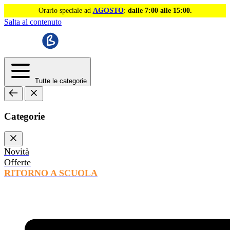
Orario speciale ad
AGOSTO
:
dalle 7:00 alle 15:00.
Salta al contenuto
Tutte le categorie
Categorie
Novità
Offerte
RITORNO A SCUOLA