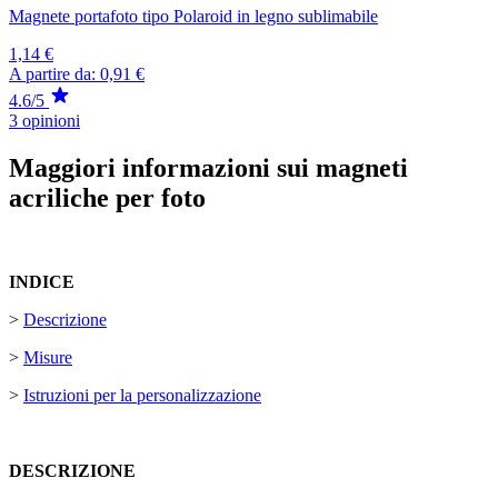
Magnete portafoto tipo Polaroid in legno sublimabile
1,14 €
A partire da:
0,91 €
4.6/5
3 opinioni
Maggiori informazioni sui magneti
acriliche per foto
INDICE
>
Descrizione
>
Misure
>
Istruzioni per la personalizzazione
DESCRIZIONE