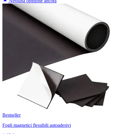
Nessuna opinione ancora
Bestseller
Fogli magnetici flessibili autoadesivi